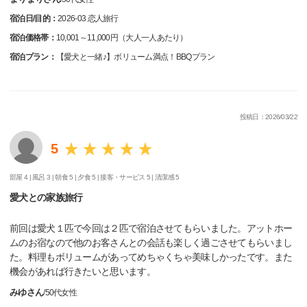
宿泊日/目的：
2026-03 恋人旅行
宿泊価格帯：
10,001～11,000円（大人一人あたり）
宿泊プラン：
【愛犬と一緒♪】ボリューム満点！BBQプラン
投稿日：2026/03/22
5
部屋 4 |
風呂 3 |
朝食 5 |
夕食 5 |
接客・サービス 5 |
清潔感 5
愛犬との家族旅行
前回は愛犬１匹で今回は２匹で宿泊させてもらいました。アットホー
ムのお宿なので他のお客さんとの会話も楽しく過ごさせてもらいまし
た。料理もボリュームがあってめちゃくちゃ美味しかったです。また
機会があれば行きたいと思います。
みゆさん
/
50代
女性