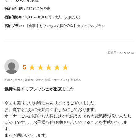
宿泊日/目的：
2025-12 その他
宿泊価格帯：
9,001～10,000円（大人一人あたり）
宿泊プラン：
【食事中もワンちゃん同伴OK♪】カジュアルプラン
投稿日：2025/12/14
5
部屋 5 |
風呂 5 |
朝食 5 |
夕食 5 |
接客・サービス 5 |
清潔感 5
気持ち良くリフレッシュが出来ました
今回も美味しいお料理をありがとうございました。
お邪魔するたびに夫婦共々楽しみにしております。
オーナーご夫婦様のお人柄にひかれ集う方々も大変気持の良い人たち
ばかりですし、お子様も伸び伸びと歩んでいることを実感いたしま
す。
またお伺いいたします。