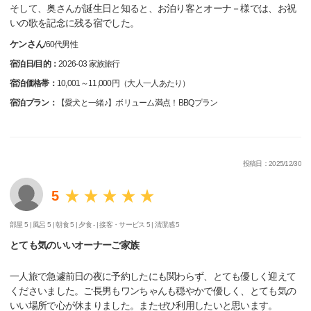
そして、奥さんが誕生日と知ると、お泊り客とオーナ－様では、お祝
いの歌を記念に残る宿でした。
ケンさん
/
60代
男性
宿泊日/目的：
2026-03 家族旅行
宿泊価格帯：
10,001～11,000円（大人一人あたり）
宿泊プラン：
【愛犬と一緒♪】ボリューム満点！BBQプラン
投稿日：2025/12/30
5
部屋 5 |
風呂 5 |
朝食 5 |
夕食 - |
接客・サービス 5 |
清潔感 5
とても気のいいオーナーご家族
一人旅で急遽前日の夜に予約したにも関わらず、とても優しく迎えて
くださいました。ご長男もワンちゃんも穏やかで優しく、とても気の
いい場所で心が休まりました。またぜひ利用したいと思います。