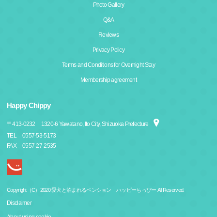
Photo Gallery
Q&A
Reviews
Privacy Policy
Terms and Conditions for Overnight Stay
Membership agreement
Happy Chippy
〒
413-0232
1320-6 Yawatano, Ito City, Shizuoka Prefecture
TEL
0557-53-5173
FAX
0557-27-2535
Copyright（C）2020 愛犬と泊まれるペンション ハッピーちっぴー All Reserved.
Disclaimer
About using cookie