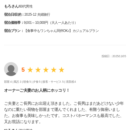
もろさん
/
60代
男性
宿泊日/目的：
2025-12 夫婦旅行
宿泊価格帯：
9,001～10,000円（大人一人あたり）
宿泊プラン：
【食事中もワンちゃん同伴OK♪】カジュアルプラン
投稿日：2025/11/05
5
部屋 4 |
風呂 3 |
朝食 5 |
夕食 5 |
接客・サービス 5 |
清潔感 4
オーナーご夫妻のお人柄にホッコリ！
ご夫妻とご長男にお出迎え頂きました。ご長男はまだあどけない少年
なのに重たい荷物を部屋まで運んでくれました、有難う御座いまし
た。お食事も美味しかったです。コストパホーマンスも最高でした、
又お世話になります。