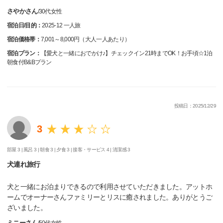
さやかさん
/
30代
女性
宿泊日/目的：
2025-12 一人旅
宿泊価格帯：
7,001～8,000円（大人一人あたり）
宿泊プラン：
【愛犬と一緒におでかけ♪】チェックイン21時までOK！お手頃☆1泊
朝食付B&Bプラン
投稿日：2025/12/29
3
部屋 3 |
風呂 3 |
朝食 3 |
夕食 3 |
接客・サービス 4 |
清潔感 3
犬連れ旅行
犬と一緒にお泊まりできるので利用させていただきました。アットホ
ームでオーナーさんファミリーとリスに癒されました。ありがとうご
ざいました。
ミニーさん
/
50代
女性