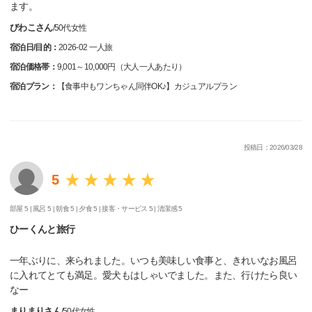
ます。
びわこさん
/
50代
女性
宿泊日/目的：
2026-02 一人旅
宿泊価格帯：
9,001～10,000円（大人一人あたり）
宿泊プラン：
【食事中もワンちゃん同伴OK♪】カジュアルプラン
投稿日：2026/03/28
5
部屋 5 |
風呂 5 |
朝食 5 |
夕食 5 |
接客・サービス 5 |
清潔感 5
ひーくんと旅行
一年ぶりに、来られました。いつも美味しい食事と、きれいなお風呂
に入れてとても満足。愛犬もはしゃいでました。また、行けたら良い
なー
まりまりさん
/
50代
女性