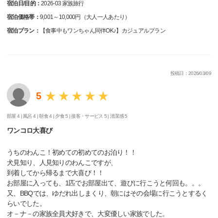
宿泊日/目的：
2026-03 家族旅行
宿泊価格帯：
9,001～10,000円（大人一人あたり）
宿泊プラン：
【食事中もワンちゃん同伴OK♪】カジュアルプラン
投稿日：2026/03/09
5
部屋 4 |
風呂 4 |
朝食 4 |
夕食 5 |
接客・サービス 5 |
清潔感 5
ワンコロ大喜び
うちのわんこ！初めての初めてのお泊り！！
犬見知り、人見知りのわんこですが、
到着してから帰るまで大喜び！！
お部屋に入っても、1匹でお部屋出て、遊びに行こうと何回も。。。
又、BBQでは、ゆだれ出しまくり、朝にはその会場に行こうとするく
らいでした。
オ－ナ－の家族全員犬好きで、大変優しい家族でした。