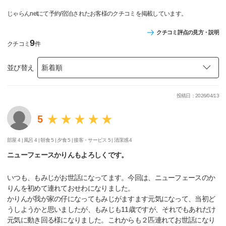
じゃらんnetにて予約/宿泊されたお客様のクチコミを掲載しています。
クチコミ評点の見方・説明
9
クチコミ
件
並び替え
投稿日：2026/04/13
5
部屋 4 |
風呂 4 |
朝食 5 |
夕食 5 |
接客・サービス 5 |
清潔感 4
ニューフェースかりんもよろしくです。
いつも、もみじがお世話になってます。今回は、ニューフェースのか
りんを初めて連れておせわになりました。
かりんが我が家の仔になってもみじがますます元気になって、当初ど
うしようかと思いましたが、もみじも11歳ですが、それでもあれだけ
元気に動き回る様になりました。これからも２匹連れてお世話になり