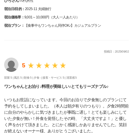
ひろさん
/
70代
男性
宿泊日/目的：
2025-11 夫婦旅行
宿泊価格帯：
9,001～10,000円（大人一人あたり）
宿泊プラン：
【食事中もワンちゃん同伴OK♪】カジュアルプラン
投稿日：2025/09/02
5
部屋 5 |
風呂 5 |
朝食 5 |
夕食 - |
接客・サービス 5 |
清潔感 5
ワンちゃんとお泊り♪料理が美味しい♪とてもリーズナブル♪
いつもお世話になっています。今回のお泊りで夕食無しのプランにて
予約をしてしまいました。（本人は朝夕有りのつもり）。夕食2時間前
に自分のやらかしに気づきましたが事既に遅し！とても楽しみにして
いた夕食が無い！外食を覚悟したその時、「大丈夫ですよ！」と優し
く声をかけて頂きました。とにかく感謝しかありませんでした。笑顔
が絶えないオーナー様、ありがとうございました。