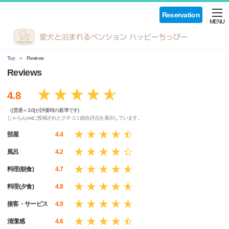
Reservation
MENU
Top
Reviews
Reviews
4.8
（[普通＝3.0]が評価時の基準です)
じゃらんnetに投稿されたクチコミ総合評点を表示しています。
部屋
4.4
風呂
4.2
料理(朝食)
4.7
料理(夕食)
4.8
接客・サービス
4.9
清潔感
4.6