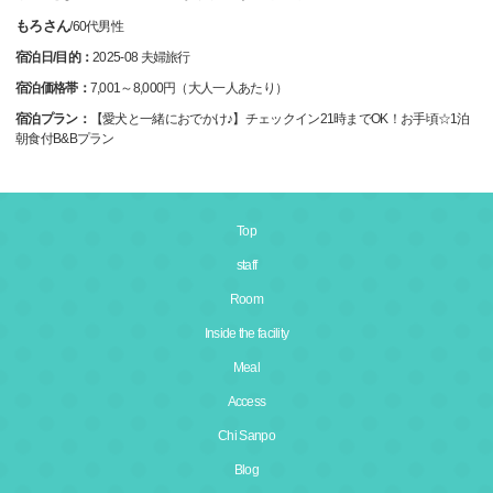
もろさん
/
60代
男性
宿泊日/目的：
2025-08 夫婦旅行
宿泊価格帯：
7,001～8,000円（大人一人あたり）
宿泊プラン：
【愛犬と一緒におでかけ♪】チェックイン21時までOK！お手頃☆1泊
朝食付B&Bプラン
Top
staff
Room
Inside the facility
Meal
Access
Chi Sanpo
Blog