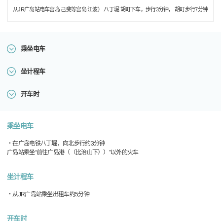
从JR广岛站电车宫岛 己斐等宫岛 江波） 八丁堀 胡町下车，步行3分钟， 胡町步行7分钟
乘坐电车
坐计程车
开车时
乘坐电车
・在广岛电铁八丁堀，向北步行约3分钟
广岛站乘坐“前往广岛港（（比治山下））”以外的火车
坐计程车
・从JR广岛站乘坐出租车约5分钟
开车时