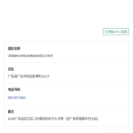
在地图APP上观看
酒店名称
URBAIN HIROSHIMA EXECUTIVE
住址
广岛县广岛市东区若草町16-13
电话号码
082-567-6600
备注
从JR广岛站北口沿二叶通向东步行 5 分钟（往广岛机场豪华巴士站）