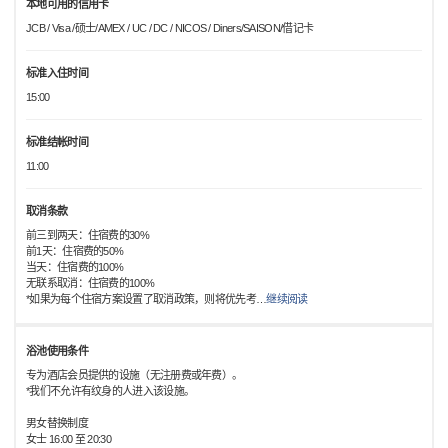
本地可用的信用卡
JCB / Visa /硕士/AMEX / UC / DC / NICOS / Diners/SAISON/借记卡
标准入住时间
15:00
标准结帐时间
11:00
取消条款
前三到两天：住宿费的30%
前1天：住宿费的50%
当天：住宿费的100%
无联系取消：住宿费的100%
*如果为每个住宿方案设置了取消政策，则将优先考
…
继续阅读
浴池使用条件
专为酒店会员提供的设施（无注册费或年费）。
*我们不允许有纹身的人进入该设施。
男女替换制度
女士 16:00 至 20:30