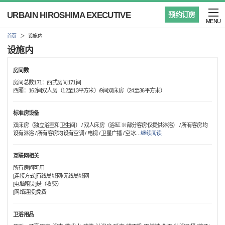
URBAIN HIROSHIMA EXECUTIVE
预约订房
MENU
首页
设施内
设施内
房间数
房间总数171：西式房间171间
西厢：162间双人房（12至13平方米）/9间双床房（24至36平方米）
标准房设备
双床房（独立浴室和卫生间） / 双人床房（浴缸 ※部分客房仅提供淋浴） / 所有客房均
设有淋浴 / 所有客房均设有空调 / 电视 / 卫星广播 / 空冰
…
继续阅读
互联网相关
所有房间可用
[连接方式]有线局域网/无线局域网
[电脑租赁]是（收费）
[网络连接]免费
卫浴用品