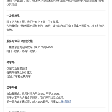
牙刷・牙膏/面巾 /浴巾 /洗发水 /冲洗 /沐浴皂 /睡衣 /烘干机 /羽绒被 /剃刀 /淋浴马桶 /梳子/
沐浴海绵
一次性用品
除了浴衣和礼服，我们还有上下分开的工作服。
作为我们可持续发展目标努力的一部分，请从前台前的盒子里拿出剃须刀、梳子和沐浴
海绵。
服务与休闲（包括安排）
一楼休息室的迎宾饮品（从15:00到24:00）
打扫（收费）/按摩（收费）
停车场
仅限电话提前预订
每辆车每晚 1,500 日元
*禁止卡车和公共汽车
关于早餐
自助餐形式，供应时间为早上 5:00 至早上 9:00。
对于方案不包含餐食的顾客，我们还可以添加此项。
前一天为止的追加票：成人1500日元，儿童12
…
继续阅读