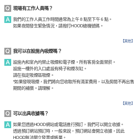
現場有工作人員嗎？
我們的工作人員工作時間通常為上午 8 點至下午 6 點。
如果夜間發生緊急情況，請撥打HOOD總機號碼。
【
其他
】
我可以在設施內吸煙嗎？
設施內和室內均禁止吸煙和電子煙。所有客房全面禁菸。
設施一樓外的入口處設有椅子和煙灰缸。
請在指定吸煙區吸煙。
*如果發現吸煙，我們將向您收取所有清潔費用，以及房間不再出售
期間的補償。請理解。
【
其他
】
可以出具收據嗎？
如果您透過HOOD網站或電話進行預訂，我們可以開立收據。
透過預訂網站預訂時，一般來說，預訂網站會開立收據，因此
HOOD無法開立發票或帳單。