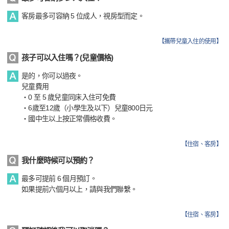
客房最多可容納 5 位成人，視房型而定。
【
攜帶兒童入住的使用
】
孩子可以入住嗎？(兒童價格)
是的，你可以過夜。
兒童費用
・0 至 5 歲兒童同床入住可免費
・6歲至12歲（小學生及以下）兒童800日元
・國中生以上按正常價格收費。
【
住宿、客房
】
我什麼時候可以預約？
最多可提前 6 個月預訂。
如果提前六個月以上，請與我們聯繫。
【
住宿、客房
】