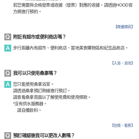
若您需要與合格發票或收據（發票）對應的收據，請透過HOOD官
方網進行預約。
【
周邊資訊
】
附近有超市或便利商店嗎？
步行距離內有超市、便利商店、當地美食購物區和紀念品商店。
【
入浴、浴池
】
我可以只使用桑拿嗎？
您只能使用桑拿浴室。
請透過桑拿預訂熱線進行預訂。
請查看桑拿頁面以了解使用費和使用條款。
*沒有供水服務器。
請自備飲料。
【
住宿、客房
】
預訂確認後我可以更改人數嗎？