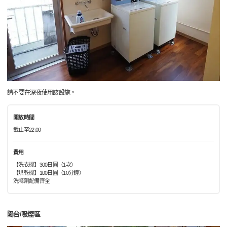
請不要在深夜使用該設施。
開放時間
截止至22:00
費用
【洗衣機】300日圓（1次）
【烘乾機】100日圓（10分鐘）
洗滌劑配備齊全
陽台/吸煙區