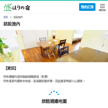
預約訂房
MENU
首頁
該設施內
該設施內
【資訊】
所有樓層均提供無線網路連接（免費）
所有客房均舖有木地板，容易聽到腳步聲，因此搬家時請小心謹慎。
旅館週邊地圖