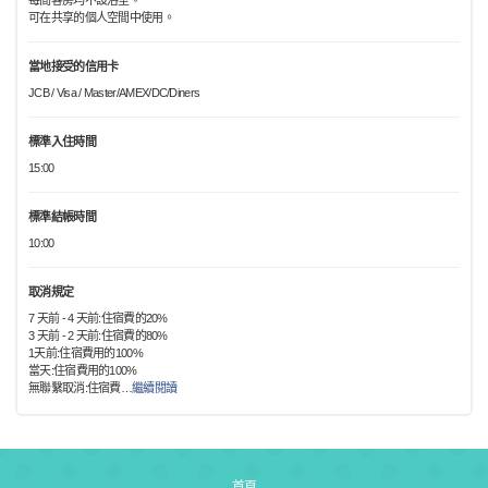
每間客房均不設浴室。
可在共享的個人空間中使用。
當地接受的信用卡
JCB / Visa / Master/AMEX/DC/Diners
標準入住時間
15:00
標準結帳時間
10:00
取消規定
7 天前 - 4 天前:住宿費的20%
3 天前 - 2 天前:住宿費的80%
1天前:住宿費用的100%
當天:住宿費用的100%
無聯繫取消:住宿費
…
繼續閱讀
首頁