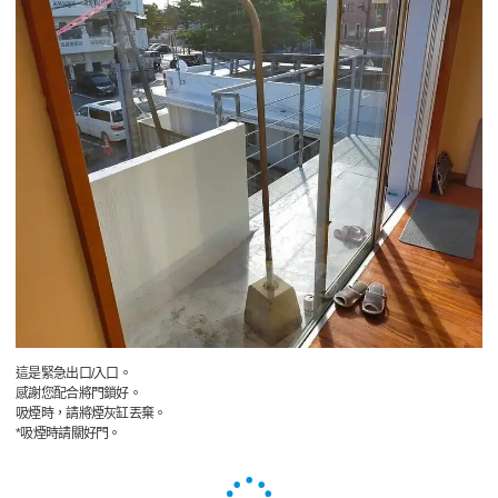
這是緊急出口/入口。
感謝您配合將門鎖好。
吸煙時，請將煙灰缸丟棄。
*吸煙時請關好門。