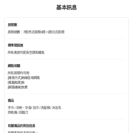
基本訊息
房間數
房間總數：7間:西式房間6間 / 1間日式房間
標準間設施
所有客房均配有空調和暖氣
網路相關
所有房間均可用
[連接方式]無線區域網路
[電腦租賃]無
[網路連線]免費
備品
手巾 / 牙刷、牙膏/ 浴巾 / 洗髮精 / 沐浴乳
烘乾機 / 刮鬍刀
有關備品的附加信息