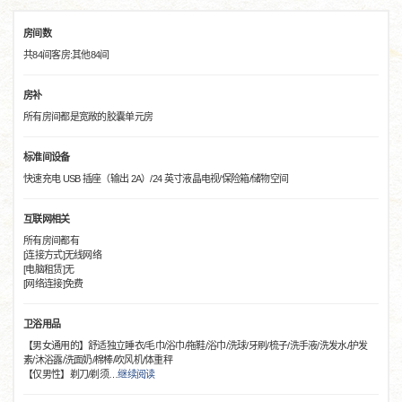
房间数
共84间客房:其他84间
房补
所有房间都是宽敞的胶囊单元房
标准间设备
快速充电 USB 插座（输出 2A）/24 英寸液晶电视/保险箱/储物空间
互联网相关
所有房间都有
[连接方式]无线网络
[电脑租赁]无
[网络连接]免费
卫浴用品
【男女通用的】舒适独立睡衣/毛巾/浴巾/拖鞋/浴巾/洗球/牙刷/梳子/洗手液/洗发水/护发
素/沐浴露/洗面奶/棉棒/吹风机/体重秤
【仅男性】剃刀/剃须
…
继续阅读