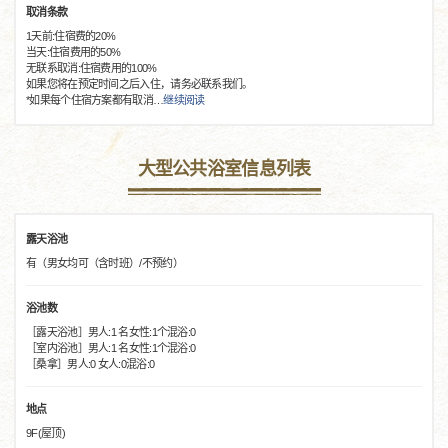
取消条款
1天前:住宿费的20%
当天:住宿费用的50%
无联系取消:住宿费用的100%
如果您将在预定时间之后入住，请务必联系我们。
*如果每个住宿方案都有取消
…
继续阅读
大型公共浴室信息列表
露天浴池
有（男女均可（含时班）/不预约）
浴池数
［露天浴池］男人:1 名女性:1个混浴:0
［室内浴池］男人:1 名女性:1个混浴:0
［桑拿］男人:0 女人:0混浴:0
地点
9F(屋顶)