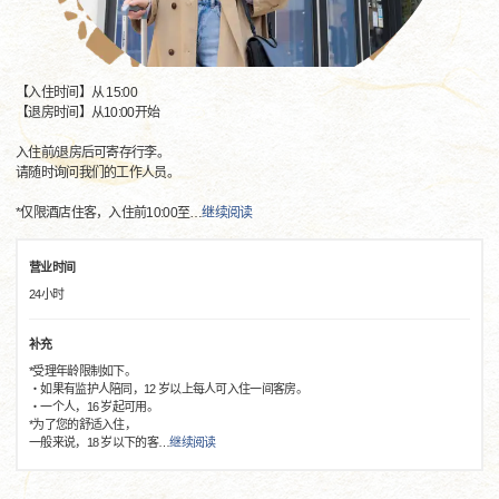
【入住时间】从 15:00
【退房时间】从10:00开始
入住前/退房后可寄存行李。
请随时询问我们的工作人员。
*仅限酒店住客，入住前10:00至
…
继续阅读
营业时间
24小时
补充
*受理年龄限制如下。
・如果有监护人陪同，12 岁以上每人可入住一间客房。
・一个人，16 岁起可用。
*为了您的舒适入住，
一般来说，18 岁以下的客
…
继续阅读