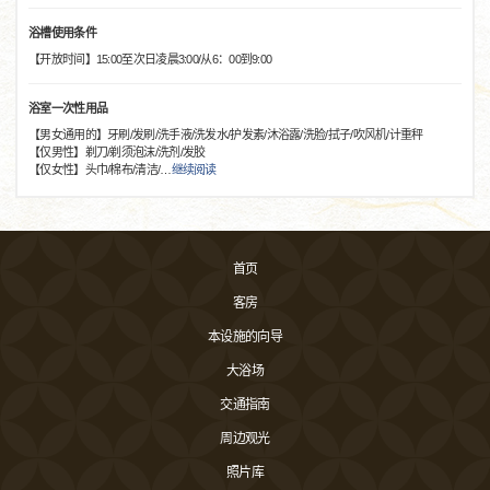
浴槽使用条件
【开放时间】15:00至次日凌晨3:00/从6：00到9:00
浴室一次性用品
【男女通用的】牙刷/发刷/洗手液/洗发水/护发素/沐浴露/洗脸/拭子/吹风机/计重秤
【仅男性】剃刀/剃须泡沫/洗剂/发胶
【仅女性】头巾/棉布/清洁/
…
继续阅读
首页
客房
本设施的向导
大浴场
交通指南
周边观光
照片库