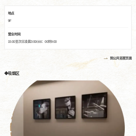
地点
9F
营业时间
15:00至次日凌晨3:00/从6：00到9:00
到公共浴室页面
◆吸烟区