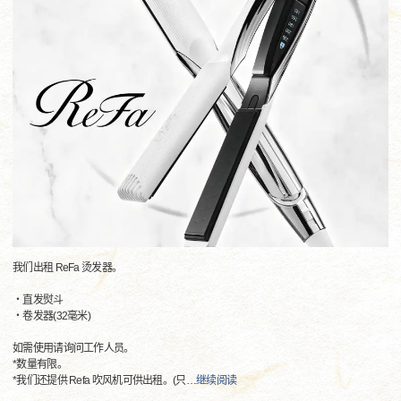
我们出租 ReFa 烫发器。
・直发熨斗
・卷发器(32毫米)
如需使用请询问工作人员。
*数量有限。
*我们还提供 Refa 吹风机可供出租。(只
…
继续阅读