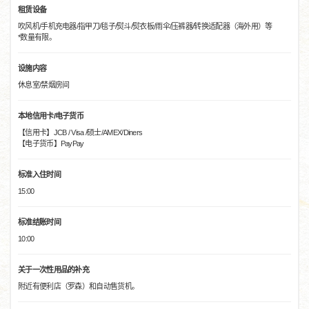
租赁设备
吹风机/手机充电器/指甲刀/毯子/熨斗/熨衣板/雨伞/压裤器/转换适配器（海外用）等
*数量有限。
设施内容
休息室/禁烟房间
本地信用卡/电子货币
【信用卡】JCB / Visa /硕士/AMEX/Diners
【电子货币】PayPay
标准入住时间
15:00
标准结账时间
10:00
关于一次性用品的补充
附近有便利店（罗森）和自动售货机。