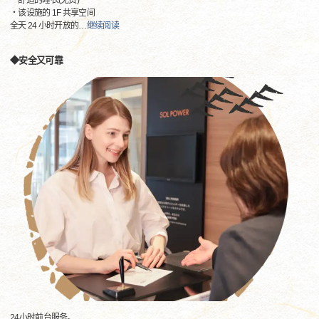
・舒适的睡衣(免费)
・该设施的 1F 共享空间
全天 24 小时开放的
…
继续阅读
◆安全又可靠
24小时前台服务。