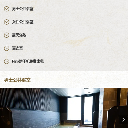
男士公共浴室
女性公共浴室
露天浴池
更衣室
Refa烘干机免费出租
男士公共浴室