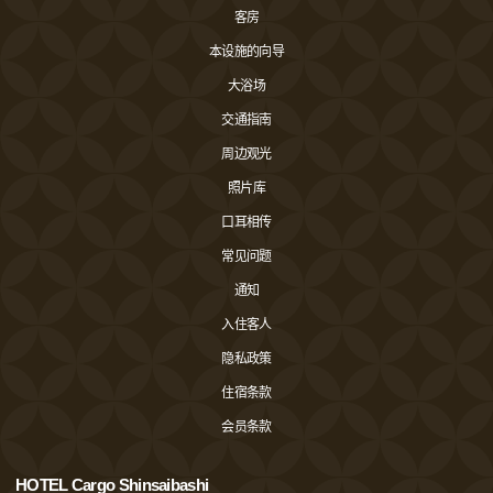
客房
本设施的向导
大浴场
交通指南
周边观光
照片库
口耳相传
常见问题
通知
入住客人
隐私政策
住宿条款
会员条款
HOTEL Cargo Shinsaibashi