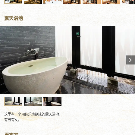
露天浴池
这里有一个用信乐烧制成的露天浴池。
有男有女。