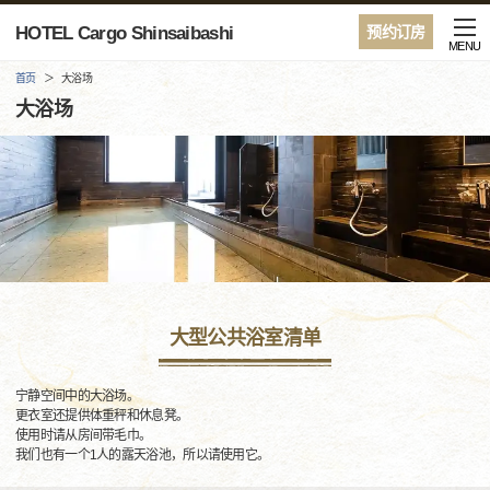
HOTEL Cargo Shinsaibashi
预约订房
MENU
首页
大浴场
大浴场
大型公共浴室清单
宁静空间中的大浴场。
更衣室还提供体重秤和休息凳。
使用时请从房间带毛巾。
我们也有一个1人的露天浴池，所以请使用它。