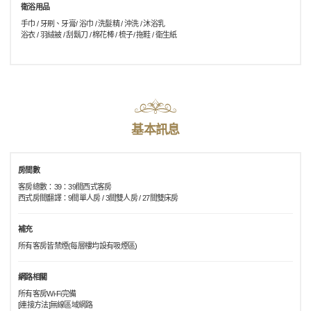
衛浴用品
手巾 / 牙刷、牙膏/ 浴巾 / 洗髮精 / 沖洗 / 沐浴乳
浴衣 / 羽絨被 / 刮鬍刀 / 棉花棒 / 梳子/ 拖鞋 / 衛生紙
基本訊息
房間數
客房總數：39：39間西式客房
西式房間翻譯：9間單人房 / 3間雙人房 / 27間雙床房
補充
所有客房皆禁煙(每層樓均設有吸煙區)
網路相關
所有客房Wi-Fi完備
[連接方法]無線區域網路