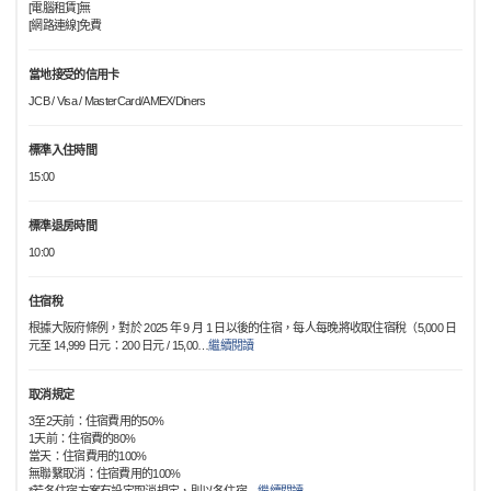
[電腦租賃]無
[網路連線]免費
當地接受的信用卡
JCB / Visa / MasterCard/AMEX/Diners
標準入住時間
15:00
標準退房時間
10:00
住宿稅
根據大阪府條例，對於 2025 年 9 月 1 日以後的住宿，每人每晚將收取住宿稅（5,000 日
元至 14,999 日元：200 日元 / 15,00
…
繼續閱讀
取消規定
3至2天前：住宿費用的50%
1天前：住宿費的80%
當天：住宿費用的100%
無聯繫取消：住宿費用的100%