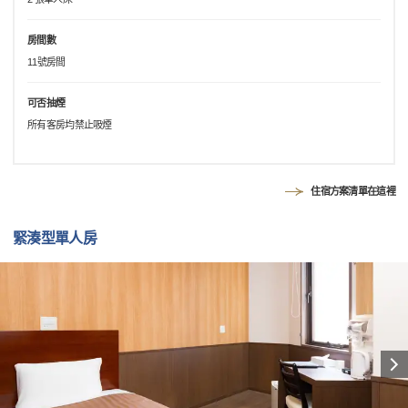
房間數
11號房間
可否抽煙
所有客房均禁止吸煙
住宿方案清單在這裡
緊湊型單人房