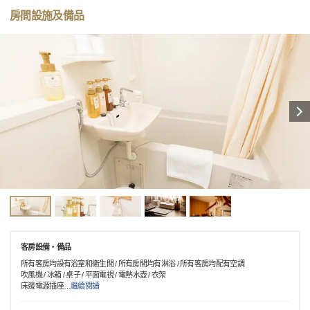
房間設施及備品
客房設備・備品
所有客房均設有浴室和衛生間 / 所有房間均有淋浴 / 所有客房均配有空調
吹風機 / 冰箱 / 桌子 / 平面電視 / 電熱水壺 / 衣架
床邊電源插座
…
繼續閱讀