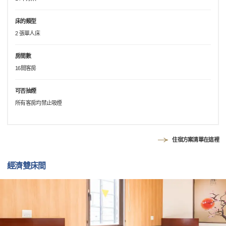
床的類型
2 張單人床
房間數
16間客房
可否抽煙
所有客房均禁止吸煙
住宿方案清單在這裡
經濟雙床間