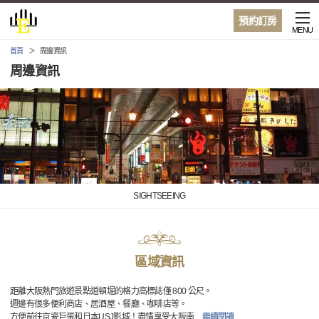
預約訂房
MENU
首頁
周邊資訊
周邊資訊
SIGHTSEEING
區域資訊
距離大阪熱門旅遊景點道頓堀的格力高標誌僅 800 公尺。
週邊有很多便利商店、居酒屋、餐廳、咖啡店等。
方便前往京瓷巨蛋和日本USJ影城！盡情享受大阪南
…
繼續閱讀