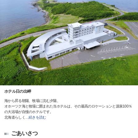
ホテル日の出岬
海から昇る朝陽、牧場に沈む夕陽、
オホーツク海と牧場に囲まれた当ホテルは、その最高のロケーションと源泉100％
の大浴場が自慢のホテルです。
北海道らしく
…
続きを読む
ごあいさつ