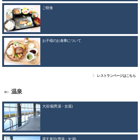
ご朝食
お子様のお食事について
レストランページはこちら
温泉
大浴場(男湯・女湯)
露天風呂(男湯・女湯)