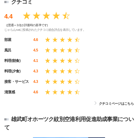
クチコミ
4.4
（[普通＝3.0]が評価時の基準です)
じゃらんnetに投稿されたクチコミ総合評点を表示しています。
部屋
4.6
風呂
4.5
料理(朝食)
4.1
料理(夕食)
4.3
接客・サービス
4.3
清潔感
4.6
クチコミページはこちら
雄武町オホーツク紋別空港利用促進助成事業につい
て