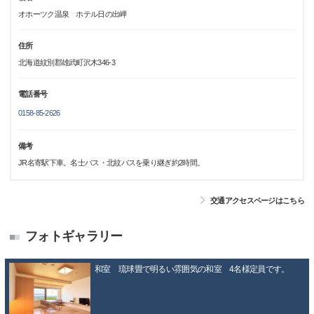
オホーツク温泉 ホテル日の出岬
住所
北海道紋別郡雄武町沢木346-3
電話番号
0158-85-2626
備考
JR名寄駅下車。名士バス・北紋バスを乗り継ぎ約2時間。
交通アクセスページはこちら
フォトギャラリー
和室 琉球畳で明るい雰囲気の和室 4名様定員です。