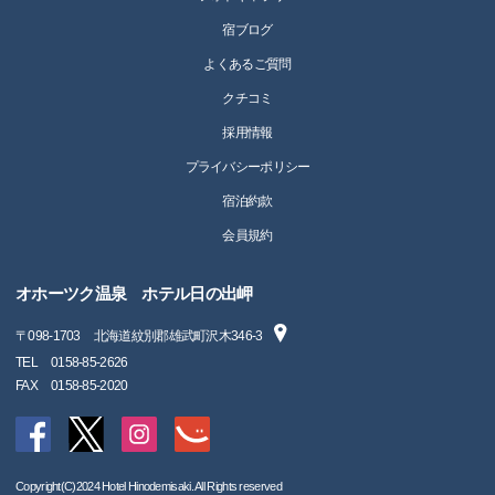
宿ブログ
よくあるご質問
クチコミ
採用情報
プライバシーポリシー
宿泊約款
会員規約
オホーツク温泉 ホテル日の出岬
〒
098-1703
北海道紋別郡雄武町沢木346-3
TEL
0158-85-2626
FAX
0158-85-2020
Copyright(C)2024 Hotel Hinodemisaki. All Rights reserved