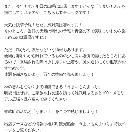
また、今年もホテル日の出岬は出店します！どんな「うまいもん」を
提供してくれるのか、こちらも要チェックです！
天気は快晴予報！ただ、風対策は忘れずに！
今のところ、当日の天気は晴れの予報！青空の下で美味しいものを楽
しめるのは最高ですね！
ただ、風が少し強そうという情報もあります。
会場は海沿いから離れているものの少し高い場所で開けたところにあ
るので、来場される際は少し厚手の上着や、風を通しにくい服装がお
すすめです。
体調を崩さないよう、万全の準備で臨みましょう！
秋の恵みを心ゆくまで堪能できる「うまいもんまつり」！
明後日はぜひ、ご家族やお友達を誘って雄武町ふるさと100・メモリ
アル広場へ足を運んでみてください！
雄武町の活気と「うまい！」を全身で感じましょう！
出店ブースなどの情報は雄武町観光協会「うまいもんまつり」特設ペ
ージをご覧ください。