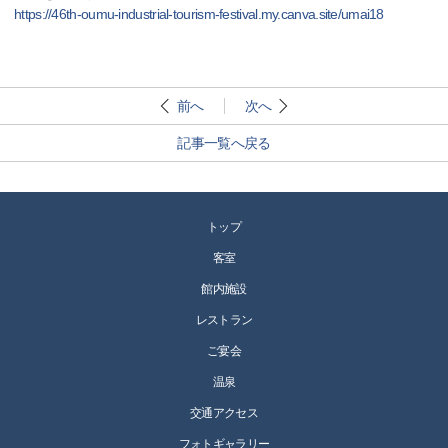
https://46th-oumu-industrial-tourism-festival.my.canva.site/umai18
前へ
次へ
記事一覧へ戻る
トップ
客室
館内施設
レストラン
ご宴会
温泉
交通アクセス
フォトギャラリー