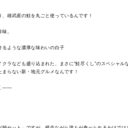
り、雄武産の鮭を丸ごと使っているんです！
珍味。
けるような濃厚な味わいの白子
クラなども盛り込まれた、まさに“鮭尽くし”のスペシャル
たまらない新・地元グルメなんです！
く――
。
ゲ鍋セット」ですが、残念ながら誰もが食べられるわけでは