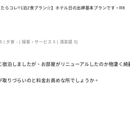
たらコレ!!1泊2食プラン☆】ホテル日の出岬基本プランです。R8
5 |
夕食 - |
接客・サービス 5 |
清潔感 5
]
に宿泊しましたが、お部屋がリニューアルしたのか物凄く綺
が取りづらいのと料金お高めな所でしょうか。