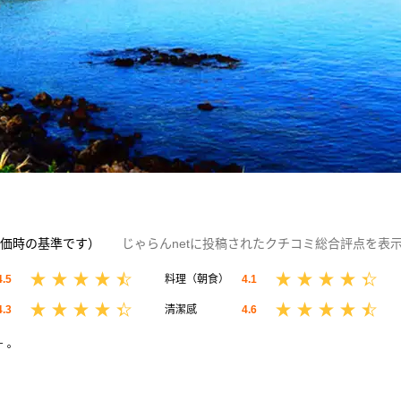
評価時の基準です）
じゃらんnetに投稿されたクチコミ総合評点を表
4.5
料理（朝食）
4.1
4.3
清潔感
4.6
す。