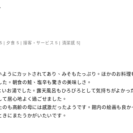
ン
5 |
夕食 5 |
接客・サービス 5 |
清潔感 5
]
いようにカットされてあり、みそもたっぷり。ほかのお料理
した。朝食の鮭、塩辛も驚きの美味しさ。
よいお湯でした。露天風呂もひろびろとして気持ちがよかっ
して居心地よく過ごせました。
たのも高齢の母には感激だったようです。館内の絵画も良か
ときにまたうかがいたいです。