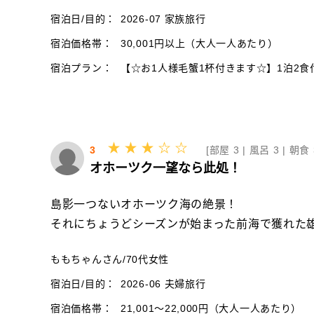
宿泊日/目的：
2026-07 家族旅行
宿泊価格帯：
30,001円以上（大人一人あたり）
宿泊プラン：
【☆お1人様毛蟹1杯付きます☆】1泊2食付毛
3
[
部屋 3 |
風呂 3 |
朝食 
オホーツク一望なら此処！
島影一つないオホーツク海の絶景！
それにちょうどシーズンが始まった前海で獲れた雄
ももちゃんさん
/
70代
女性
宿泊日/目的：
2026-06 夫婦旅行
宿泊価格帯：
21,001～22,000円（大人一人あたり）