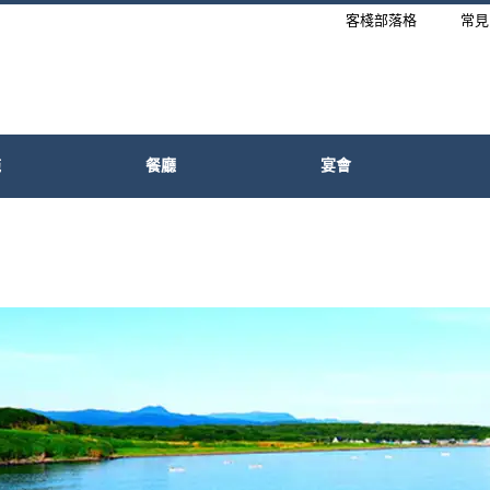
客棧部落格
常見
施
餐廳
宴會