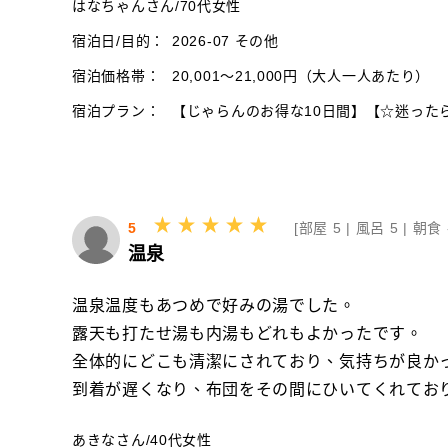
はなちゃんさん
/
70代
女性
宿泊日/目的：
2026-07 その他
宿泊価格帯：
20,001～21,000円（大人一人あたり）
宿泊プラン：
【じゃらんのお得な10日間】【☆迷ったらコ
5
[
部屋 5 |
風呂 5 |
朝食 
温泉
温泉温度もあつめで好みの湯でした。
露天も打たせ湯も内湯もどれもよかったです。
全体的にどこも清潔にされており、気持ちが良か
到着が遅くなり、布団をその間にひいてくれてお
あきなさん
/
40代
女性