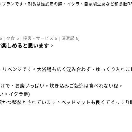
のプランです。朝食は雄武産の鮭、イクラ、自家製豆腐など和食膳R
5 |
夕食 5 |
接客・サービス 5 |
清潔感 5
]
々楽しめると思います。
、リベンジです。大浴場も広く混み合わず、ゆっくり入れまし
だけで、お腹いっぱい。炊き込みご飯迄は食べれない程。
い。イクラ他)
潔かつ整然とされています。ベッドマットも良くてぐっすり