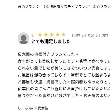
宿泊プラン：
【☆神出鬼没ステイプラン☆】素泊プラ
5
[
部屋 5 |
風呂 5 |
朝食 
とても満足しました
母念願の毛蟹付きプランでした。
食事がとても美味しかったです。毛蟹は食べやす
られない量でしたが美味しさでついつい完食しま
お風呂は混み合っておらず、清潔でとても温まる
お部屋も快適、綺麗でした。館内着もゆったりと
従業員の皆さんにも親切にお声掛けしていただい
曇り空だった事だけが残念でした。お天気のよい
しーさん
/
50代
女性