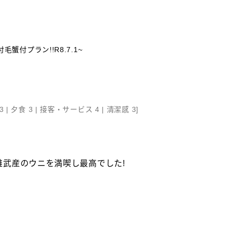
蟹付プラン!!R8.7.1~
3 |
夕食 3 |
接客・サービス 4 |
清潔感 3
]
武産のウニを満喫し最高でした!