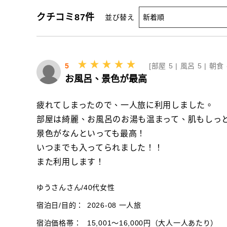
クチコミ
87
件
並び替え
5
[
部屋 5 |
風呂 5 |
朝食 
お風呂、景色が最高
疲れてしまったので、一人旅に利用しました。
部屋は綺麗、お風呂のお湯も温まって、肌もしっ
景色がなんといっても最高！
いつまでも入ってられました！！
また利用します！
ゆうさんさん
/
40代
女性
宿泊日/目的：
2026-08 一人旅
宿泊価格帯：
15,001～16,000円（大人一人あたり）