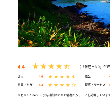
4.4
（「普通＝3.0」が
部屋
4.6
風呂
料理（夕食）
4.3
接客・サービス
※じゃらんnetにて予約/宿泊されたお客様のクチコミを掲載していま