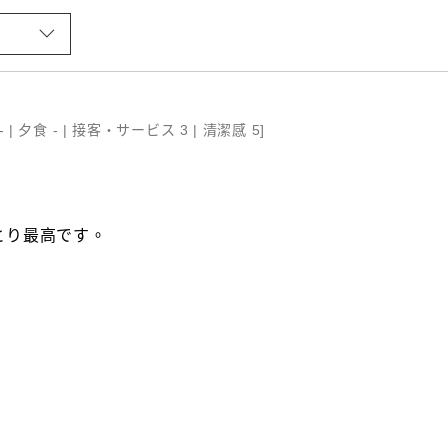
- |
夕食 - |
接客・サービス 3 |
清潔感 5
]
とり最高です。