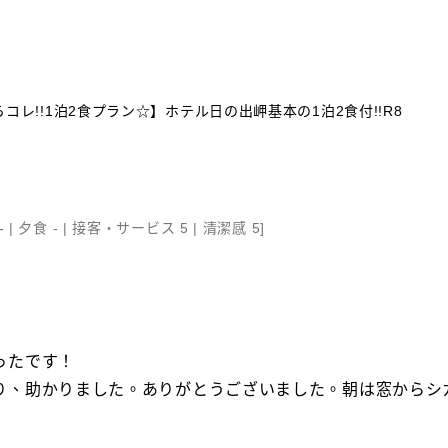
レ!!1泊2食プラン☆】ホテル日の出岬基本の1泊2食付!!R8
- |
夕食 - |
接客・サービス 5 |
清潔感 5
]
ったです！
り、助かりました。ありがとうございました。朝は窓からシ