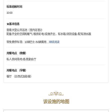
标准结帐时间
10:00
★基本信息
查看大型公共浴池（室内浴室2）
配备齐全的空调和暖气 /客房彩电 /设施齐全，有冰箱 /消防设备 /配有洒水器
带免费停车场：10辆巴士 /50辆乘用
…
继续阅读
用餐地点 （晚餐）
私人房间场地 /各类宴会厅
用餐地点 （早餐）
餐厅 （日西式自助餐）
该设施的地图