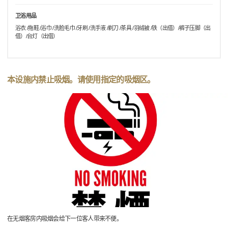
卫浴用品
浴衣 /拖鞋 /浴巾 /洗脸毛巾 /牙刷 /洗手液 /剃刀 /茶具 /羽绒被 /铁（出借）/裤子压脚（出
借）/台灯（出借）
本设施内禁止吸烟。请使用指定的吸烟区。
在无烟客房内吸烟会给下一位客人带来不便。