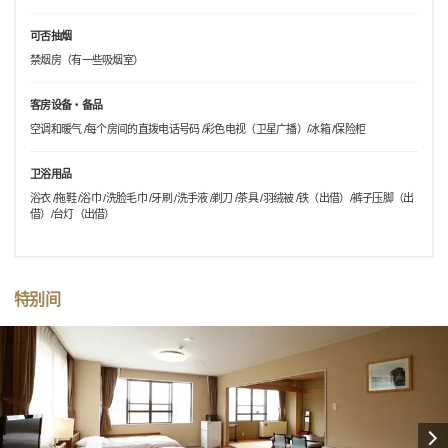
可否抽烟
禁烟房（有一些吸烟室）
客房设备・备品
空调和暖气 /每个房间的直拨电话号码 /彩色电视（卫星广播）/冰箱 /保险柜
卫浴用品
浴衣 /拖鞋 /浴巾 /洗脸毛巾 /牙刷 /洗手液 /剃刀 /茶具 /羽绒被 /铁（出借）/裤子压脚（出
借）/台灯（出借）
特别间