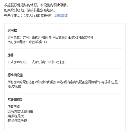
根据健康促进法的修订，本设施内禁止吸烟。
如果您想吸烟，请前往指定吸烟区。
有两个地点：1楼大厅和5楼EV前
…
继续阅读
房间数
房间总数：67间：西式房间1间 /64间日式客房 /日式+2间西式房间
西方房间翻译：1间双床房（-）
房补
日式房18平米，日式+西式房18平米+双床房
标准间设施
所有房间均配有浴室 /所有房间均设有淋浴 /所有客房均配备空调和暖气 /电视机 /卫星广
播 /空冰箱
互联网相关
所有房间
[连接方式]无线网络
[电脑租赁]无
[网络连接]免费