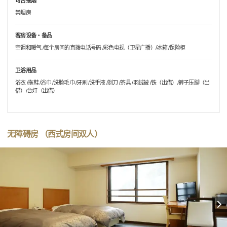
可否抽烟
禁烟房
客房设备・备品
空调和暖气 /每个房间的直拨电话号码 /彩色电视（卫星广播）/冰箱 /保险柜
卫浴用品
浴衣 /拖鞋 /浴巾 /洗脸毛巾 /牙刷 /洗手液 /剃刀 /茶具 /羽绒被 /铁（出借）/裤子压脚（出
借）/台灯（出借）
无障碍房 （西式房间双人）