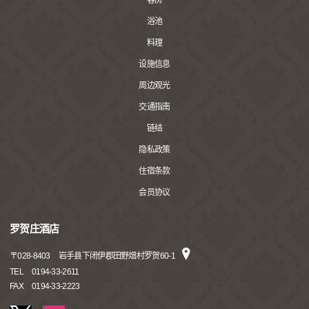
客房
浴池
料理
设施信息
周边观光
交通指南
链结
隐私政策
住宿条款
会员协议
罗贺庄酒店
〒
028-8403
岩手县下闭伊郡田野畑村罗贺60-1
TEL
0194-33-2611
FAX
0194-33-2223