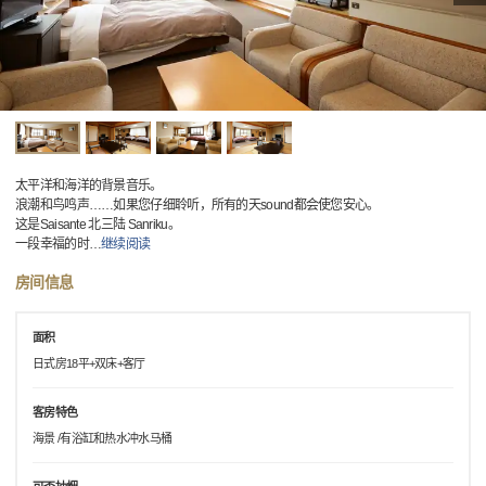
太平洋和海洋的背景音乐。
浪潮和鸟鸣声……如果您仔细聆听，所有的天sound都会使您安心。
这是Saisante 北三陆 Sanriku。
一段幸福的时
…
继续阅读
房间信息
面积
日式房18平+双床+客厅
客房特色
海景 /有浴缸和热水冲水马桶