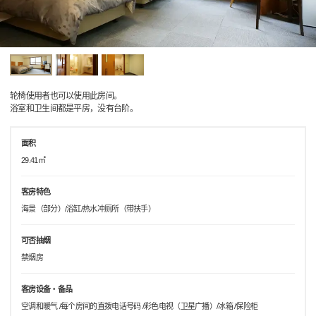
轮椅使用者也可以使用此房间。
浴室和卫生间都是平房，没有台阶。
面积
29.41㎡
客房特色
海景（部分）/浴缸/热水冲厕所（带扶手）
可否抽烟
禁烟房
客房设备・备品
空调和暖气 /每个房间的直拨电话号码 /彩色电视（卫星广播）/冰箱 /保险柜