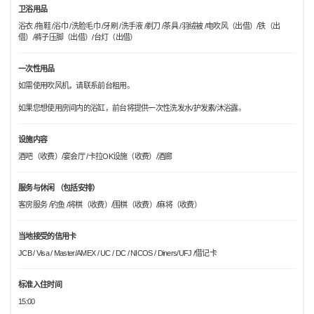
卫浴用品
浴衣 /拖鞋 /浴巾 /洗脸毛巾 /牙刷 /洗手液 /剃刀 /茶具 /羽绒被 /电吹风（出借）/铁（出
借）/裤子压脚（出借）/台灯（出借）
一次性用品
如需使用吹风机，请联系前台租用。
如果您想使用房间内的浴缸，前台将提供一次性洗发水/护发素/沐浴露。
设施内容
酒吧（收费）/宴会厅 /卡拉OK设施（收费）/酒廊
服务与休闲 （包括安排）
客房服务 /钓鱼 /将棋（收费）/围棋（收费）/麻将（收费）
当地接受的信用卡
JCB / Visa / Master/AMEX / UC / DC / NICOS / Diners/UFJ /借记卡
标准入住时间
15:00