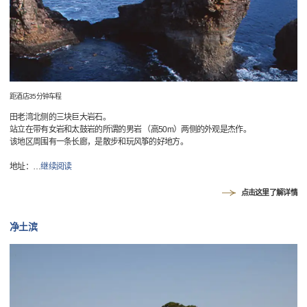
距酒店35分钟车程
田老湾北侧的三块巨大岩石。
站立在带有女岩和太鼓岩的所谓的男岩 （高50m）两侧的外观是杰作。
该地区周围有一条长廊，是散步和玩风筝的好地方。
地址：
…
继续阅读
点击这里了解详情
净土滨