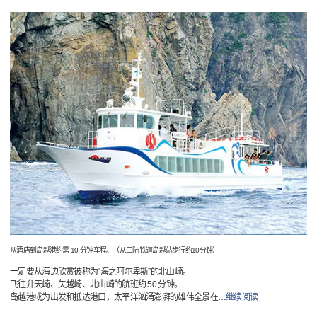
从酒店到岛越港约需 10 分钟车程。（从三陆铁道岛越站步行约10分钟）
一定要从海边欣赏被称为“海之阿尔卑斯”的北山崎。
飞往弁天崎、矢越崎、北山崎的航班约 50 分钟。
岛越港成为出发和抵达港口，太平洋汹涌澎湃的雄伟全景在
…
继续阅读