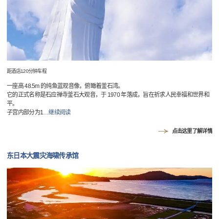
距酒店120分钟车程
一座高 48.5m 的纯鱼蓝观音像，俯瞰着釜石湾。
它的正式名称是石应禅寺釜石大观音，于 1970 年落成，旨在祈求人民幸福和世界和
平。
子宫内部分为1
…
继续阅读
点击这里了解详情
东日本大震灾海啸传承馆