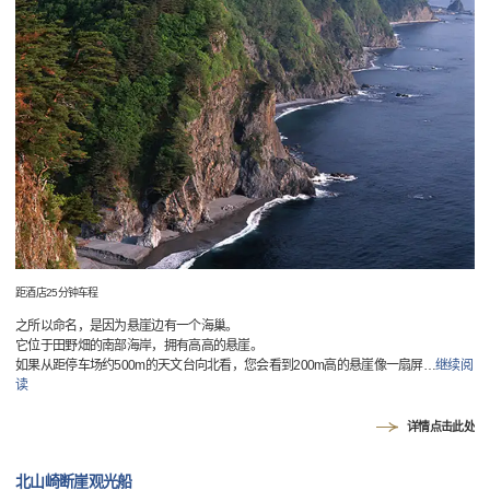
距酒店25分钟车程
之所以命名，是因为悬崖边有一个海巢。
它位于田野畑的南部海岸，拥有高高的悬崖。
如果从距停车场约500m的天文台向北看，您会看到200m高的悬崖像一扇屏
…
继续阅
读
详情点击此处
北山崎断崖观光船