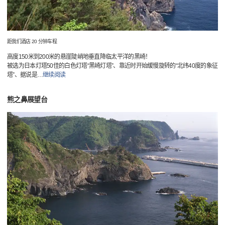
距我们酒店 20 分钟车程
高度150米到200米的悬崖陡峭地垂直降临太平洋的黑崎！
被选为日本灯塔50佳的白色灯塔“黑崎灯塔”、靠近时开始缓慢旋转的“北纬40度的象征
塔”、据说是
…
继续阅读
熊之鼻展望台