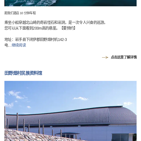
距我们酒店 10 分钟车程
乘坐小船穿越北山崎的奇岩怪石和岩洞，是一次令人兴奋的巡游。
您可以从下面看到200m高的悬崖。【要预约】
地址：岩手县下闭伊郡田野畑村机142-3
电
…
继续阅读
点击这里了解详情
田野畑村民族资料馆