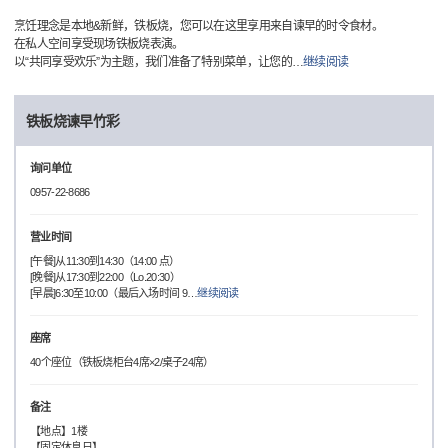
烹饪理念是本地&新鲜，铁板烧，您可以在这里享用来自谏早的时令食材。
在私人空间享受现场铁板烧表演。
以“共同享受欢乐”为主题，我们准备了特别菜单，让您的
…
继续阅读
铁板烧谏早竹彩
询问单位
0957-22-8686
营业时间
[午餐]从11:30到14:30（14:00 点）
[晚餐]从17:30到22:00（Lo.20:30）
[早晨]6:30至10:00（最后入场时间 9
…
继续阅读
座席
40个座位（铁板烧柜台4席×2/桌子24席）
备注
【地点】1楼
【固定休息日】