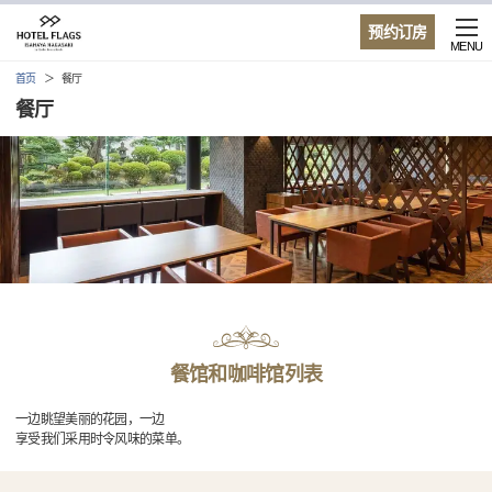
预约订房
MENU
首页
餐厅
餐厅
餐馆和咖啡馆列表
一边眺望美丽的花园，一边
享受我们采用时令风味的菜单。