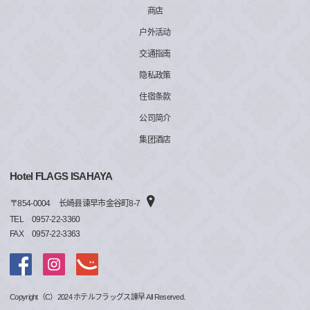
商店
户外活动
交通指南
隐私政策
住宿条款
公司简介
集团酒店
Hotel FLAGS ISAHAYA
〒
854-0004
长崎县谏早市金谷町8-7
TEL
0957-22-3360
FAX
0957-22-3363
Copyright（C）2024 ホテルフラッグス諫早 All Reserved.