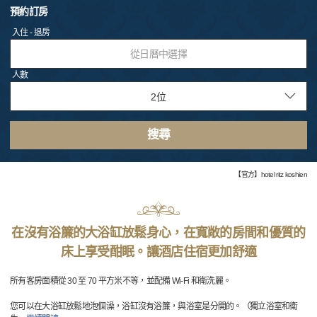
預約訂房
入住 - 退房
從日曆中選擇
人數
搜尋
【官方】hotel ritz koshien
在沒有浴簾的大浴缸放鬆身心，在寬敞的房間和優質的
床上享受酣眠。讓酒店住宿更加舒適
所有客房面積從 30 至 70 平方米不等，並配備 Wi-Fi 和衛洗麗。
您可以在大浴缸放鬆地泡個澡，浴缸沒有浴簾，與浴室是分開的。（獨立浴室和衛