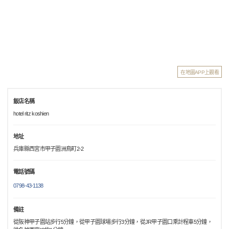
在地圖APP上觀看
飯店名稱
hotel ritz koshien
地址
兵庫縣西宮市甲子園洲鳥町2-2
電話號碼
0798-43-1138
備註
從阪神甲子園站步行5分鐘，從甲子園球場步行3分鐘，從JR甲子園口乘計程車5分鐘，