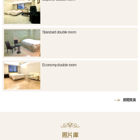
Standard double room
Economy double room
房間頁面
照片庫