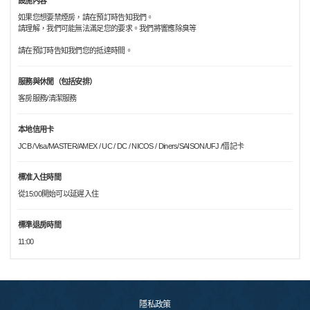
設施內容
如果您想要禁煙房，請在預訂時告知我們。
請理解，我們可能無法滿足您的要求。我們將響應除臭等
請在預訂時告知我們您的抵達時間。
服務與休閒（包括安排）
客房服務/清潔服務
本地信用卡
JCB /Visa/MASTER/AMEX / UC / DC / NICOS / Diners/SAISON/UFJ /借記卡
標准入住時間
從15:00開始可以延遲入住
標準退房時間
11:00
隱私政策