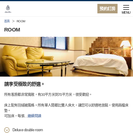
預約訂房
MENU
首頁
ROOM
ROOM
請享受極致的舒適。
所有客房都非常寬敞，有30平方米到70平方米，很受歡迎。
床上配有羽絨被風格。所有單人間都比雙人床大，讓您可以舒適地放鬆。使用高檔床
墊。
可加床，每張
…
繼續閱讀
Deluxe double room