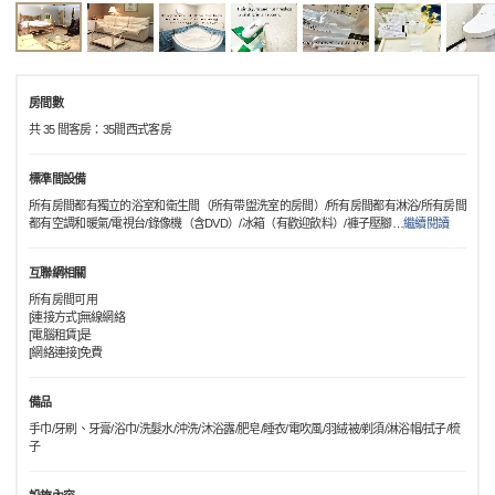
房間數
共 35 間客房：35間西式客房
標準間設備
所有房間都有獨立的浴室和衛生間（所有帶盥洗室的房間）/所有房間都有淋浴/所有房間
都有空調和暖氣/電視台/錄像機（含DVD）/冰箱（有歡迎飲料）/褲子壓腳
…
繼續閱讀
互聯網相關
所有房間可用
[連接方式]無線網絡
[電腦租賃]是
[網絡連接]免費
備品
手巾/牙刷、牙膏/浴巾/洗髮水/沖洗/沐浴露/肥皂/睡衣/電吹風/羽絨被/剃須/淋浴帽/拭子/梳
子