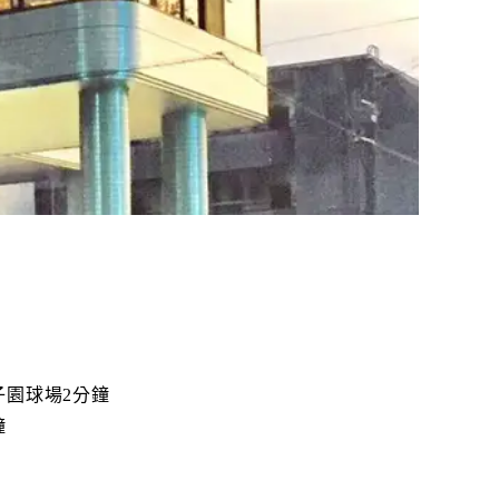
子園球場2分鐘
鐘