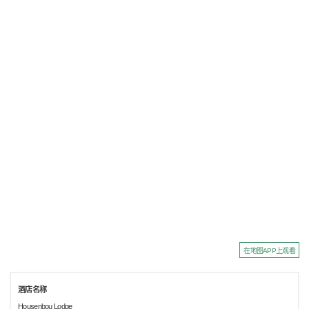
在地图APP上观看
酒店名称
Housenbou Lodge