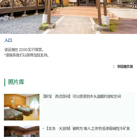
入口
该设施在 22:00 实行宵禁。
*请联系我们以获得加班支持。
到设施页面
照片库
【新馆 西式房间】可以感受到木头温暖的放松空间
・【女汤 大浴场】被称为“美人之汤”的低渗弱碱性冷矿泉