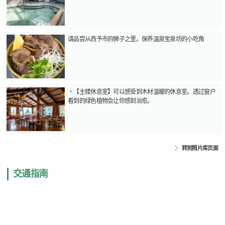
请品尝从西予市的狮子之里。保养温泉宝泉坊的小吃角
・【主楼休息室】可以感受到木材温暖的休息室。透过窗户
看到的绿色植物会让你感到治愈。
转到照片库页面
交通指南