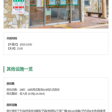
开闭时间
【开幕式】10:00 10:00
【关闭】21:00
其他设施一览
房间数
房间总数：29间：19间西式客房//10间日式房间
西式翻译：双人房 19 间((14-28㎡)
房间设施
部分客房卫生间//所有房间都有空调//电视机//卫星广播((BS1)//冰箱((空内容)//水壶//除臭喷