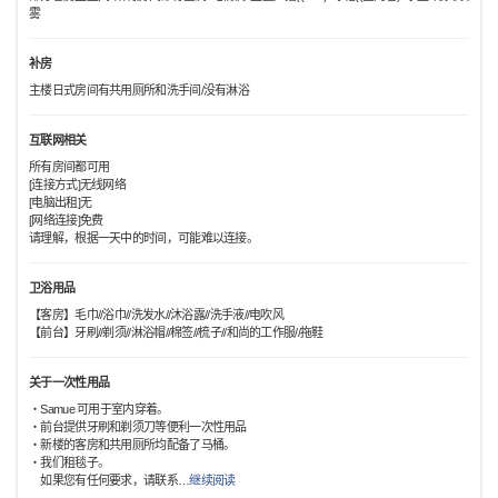
雾
补房
主楼日式房间有共用厕所和洗手间/没有淋浴
互联网相关
所有房间都可用
[连接方式]无线网络
[电脑出租]无
[网络连接]免费
请理解，根据一天中的时间，可能难以连接。
卫浴用品
【客房】毛巾//浴巾//洗发水//沐浴露//洗手液//电吹风
【前台】牙刷//剃须//淋浴帽//棉签//梳子//和尚的工作服//拖鞋
关于一次性用品
・Samue 可用于室内穿着。
・前台提供牙刷和剃须刀等便利一次性用品
・新楼的客房和共用厕所均配备了马桶。
・我们租毯子。
如果您有任何要求，请联系
…
继续阅读