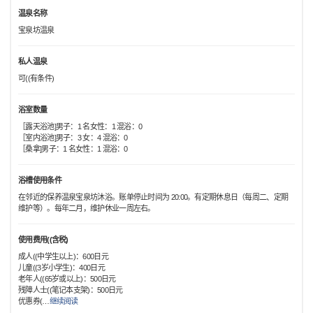
温泉名称
宝泉坊温泉
私人温泉
可((有条件)
浴室数量
［露天浴池]男子：1 名女性：1 混浴：0
［室内浴池]男子：3 女：4 混浴：0
［桑拿]男子：1 名女性：1 混浴：0
浴槽使用条件
在邻近的保养温泉宝泉坊沐浴。账单停止时间为 20:00。有定期休息日（每周二、定期
维护等）。每年二月，维护休业一周左右。
使用费用((含税)
成人((中学生以上)：600日元
儿童((3岁小学生)：400日元
老年人((65岁或以上)：500日元
残障人士((笔记本支架)：500日元
优惠券(
…
继续阅读