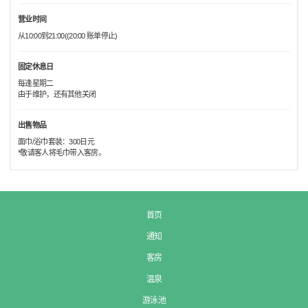
营业时间
从10:00到21:00((20:00 账单停止)
固定休息日
每逢星期二
由于维护，还有其他关闭
出售物品
面巾/浴巾套装：300日元
*敬请客人将毛巾带入客房。
首页
通知
客房
温泉
游泳池