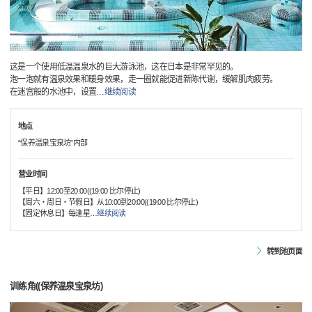
这是一个使用低温温泉水的巨大游泳池，这在日本是非常罕见的。
泡一泡就有温泉效果和暖身效果，走一圈就能促进新陈代谢，缓解肌肉疲劳。
在迷宫般的水池中，设置
…
继续阅读
地点
“保养温泉宝泉坊”内部
营业时间
【平日】12:00至20:00((19:00 比尔停止)
【周六・周日・节假日】从10:00到20:00((19:00 比尔停止)
【固定休息日】每逢星
…
继续阅读
转到池页面
训练角((保养温泉宝泉坊)