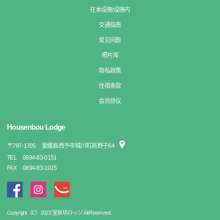
在本设施/设施内
交通指南
常见问题
照片库
隐私政策
住宿条款
会员协议
Housenbou Lodge
〒
797-1705
爱媛县西予市城川町高野子64
TEL
0894-83-0151
FAX
0894-83-1015
Copyright（C）2022 宝泉坊ロッジ All Reserved.