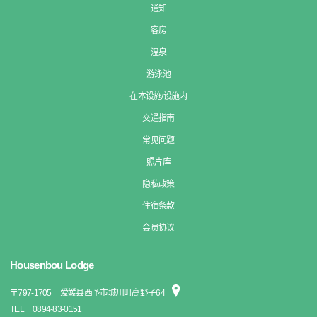
通知
客房
温泉
游泳池
在本设施/设施内
交通指南
常见问题
照片库
隐私政策
住宿条款
会员协议
Housenbou Lodge
〒
797-1705
爱媛县西予市城川町高野子64
TEL
0894-83-0151