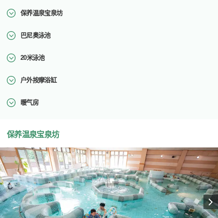
保养温泉宝泉坊
巴尼奥泳池
20米泳池
户外按摩浴缸
暖气房
保养温泉宝泉坊