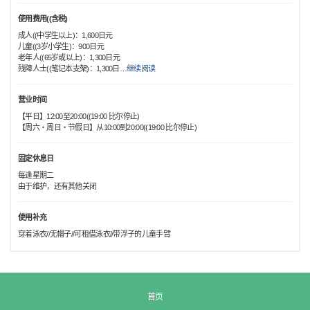
使用费用((含税)
成人((中学生以上)：1,600日元
儿童((3岁小学生)：900日元
老年人((65岁或以上)：1,300日元
残障人士((笔记本支架)：1,300日
…
继续阅读
营业时间
【平日】12:00至20:00((19:00 比尔停止)
【周六・周日・节假日】从10:00到20:00((19:00 比尔停止)
固定休息日
每逢星期二
由于维护，还有其他关闭
使用补充
穿着泳衣//无帽子//可租借泳衣//带浮子的儿童手臂
首页