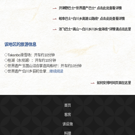
开津野巴士“世界遗产巴士” 点击此处查看详情
岐阜巴士“白川乡高速公路线” 点击此处查看详情
浓飞巴士“高山～白川乡川乡/金泽线”详情请点击这里
该地区的旅游信息
◇Takanbo滑雪场：开车约10分钟
◇桂湖（水坝湖）：开车约10分钟
◇世界遗产“五箇山沼合掌造风格村“：开车约10分钟
◇世界遗产“白川乡荻町合掌
…
继续阅读
如何安排时间页面在这里
首页
客房
该设施
料理