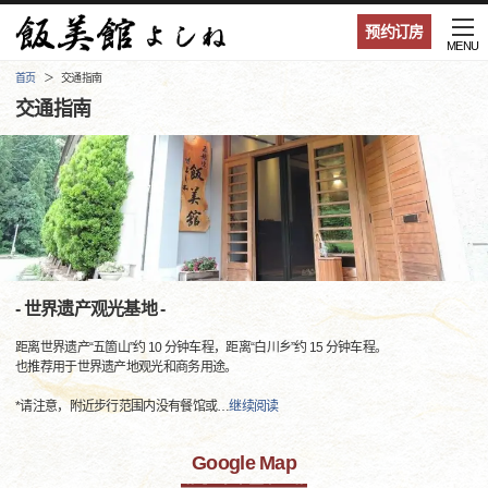
预约订房
MENU
首页
交通指南
交通指南
- 世界遗产观光基地 -
距离世界遗产“五箇山”约 10 分钟车程，距离“白川乡”约 15 分钟车程。
也推荐用于世界遗产地观光和商务用途。
*请注意，附近步行范围内没有餐馆或
…
继续阅读
Google Map