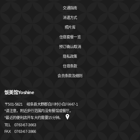
交通指南
消遣方式
照片库
住宿套餐一览
预订确认/取消
隐私政策
住宿条款
会员条款及细则
饭美馆Yoshine
〒
501-5621
岐阜县大野郡白川村小白川447-1
*请注意，附近步行范围内没有餐馆或餐厅。
*最近的便利店开车大约需要15分钟。
TEL
0763-67-3663
FAX
0763-67-3866