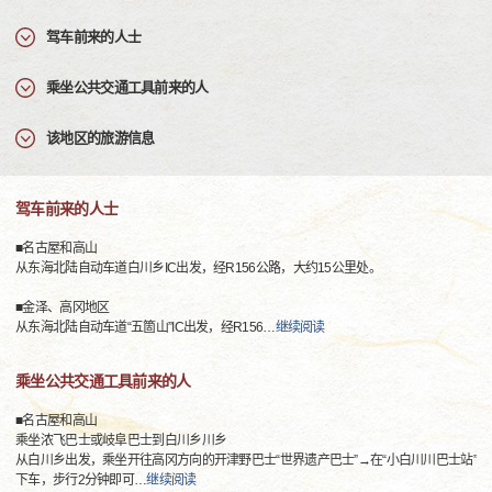
驾车前来的人士
乘坐公共交通工具前来的人
该地区的旅游信息
驾车前来的人士
■名古屋和高山
从东海北陆自动车道白川乡IC出发，经R156公路，大约15公里处。
■金泽、高冈地区
从东海北陆自动车道“五箇山”IC出发，经R156
…
继续阅读
乘坐公共交通工具前来的人
■名古屋和高山
乘坐浓飞巴士或岐阜巴士到白川乡川乡
从白川乡出发，乘坐开往高冈方向的开津野巴士“世界遗产巴士”→在“小白川川巴士站”
下车，步行2分钟即可
…
继续阅读