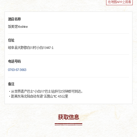
在地图APP上观看
酒店名称
饭美馆Yoshine
住址
岐阜县大野郡白川村小白川447-1
电话号码
0763-67-3663
备注
・从世界遗产巴士“小白川”巴士站步行2分钟即可到达。
・距离东海北陆自动车道“五箇山”IC 4.5公里
获取信息