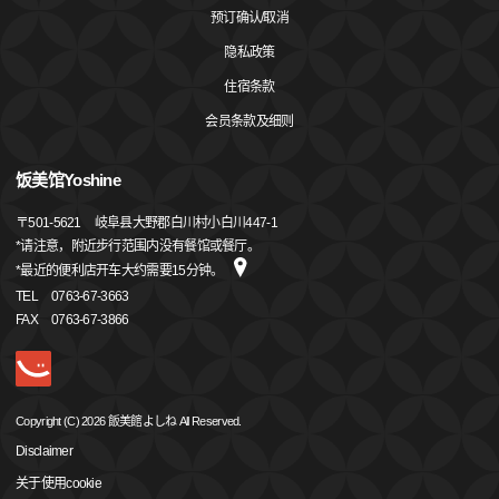
预订确认/取消
隐私政策
住宿条款
会员条款及细则
饭美馆Yoshine
〒
501-5621
岐阜县大野郡白川村小白川447-1
*请注意，附近步行范围内没有餐馆或餐厅。
*最近的便利店开车大约需要15分钟。
TEL
0763-67-3663
FAX
0763-67-3866
Copyright (C) 2026 飯美館よしね All Reserved.
Disclaimer
关于使用cookie