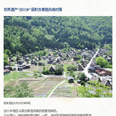
世界遗产“白川乡”荻町合掌造风格村落
距离酒店大约15分钟车程
白川乡地区以其合掌造风格的房屋而闻名。
与五箇山（相仓郡和菅沼郡）一样，该村因其独特的景观而备受赞誉。