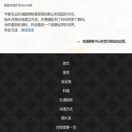
距离本馆开车约10分钟
平静无云的湖面倒映着翠绿的群山和湛蓝的天空。
独木舟悠闲地渡过河流，仿佛捕捉到了时间的某个瞬间。
当你看到桂湖时，你会看到一个寂静无声的世界。
你会沉浸
…
继续阅读
桂湖游客中心的官方网站在这里。
首页
客房
该设施
料理
交通指南
消遣方式
照片库
住宿套餐一览