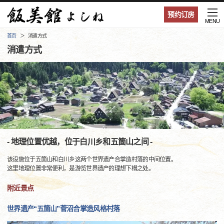
预约订房
MENU
首页
消遣方式
消遣方式
- 地理位置优越，位于白川乡和五箇山之间 -
该设施位于五箇山和白川乡这两个世界遗产合掌造村落的中间位置。
这里地理位置非常便利，是游览世界遗产的理想下榻之处。
附近景点
世界遗产“五箇山”菅沼合掌造风格村落