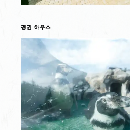
펭귄 하우스