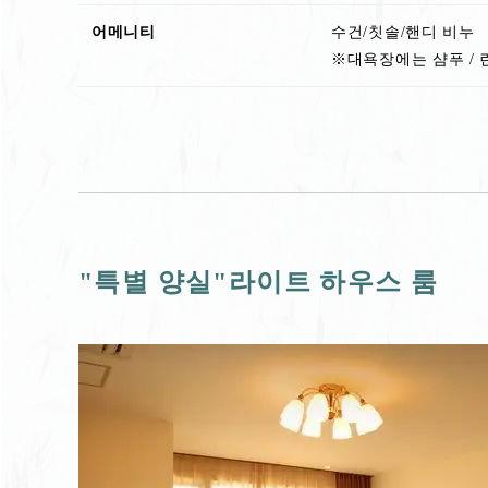
어메니티
수건/칫솔/핸디 비누
※대욕장에는 샴푸 / 린
"특별 양실"라이트 하우스 룸