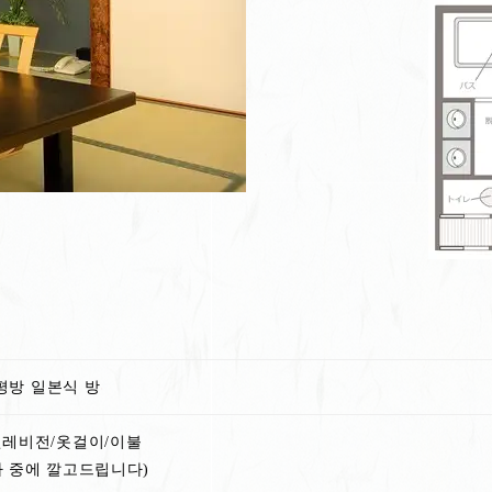
1평방 일본식 방
텔레비전/옷걸이/이불
사 중에 깔고드립니다)