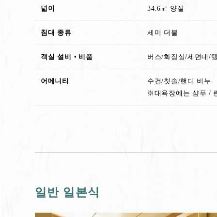
넓이
34.6㎡ 양실
침대 종류
세미 더블
객실 설비‧비품
버스/화장실/세면대/
어메니티
수건/칫솔/핸디 비누
※대욕장에는 샴푸 / 린
일반 일본식