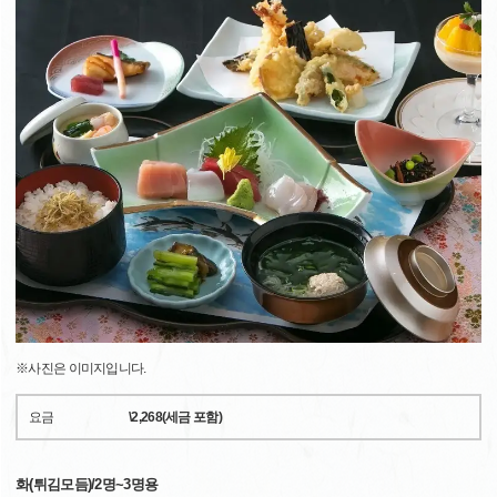
※사진은 이미지입니다.
요금
\2,268(세금 포함)
화(튀김모듬)/2명~3명용