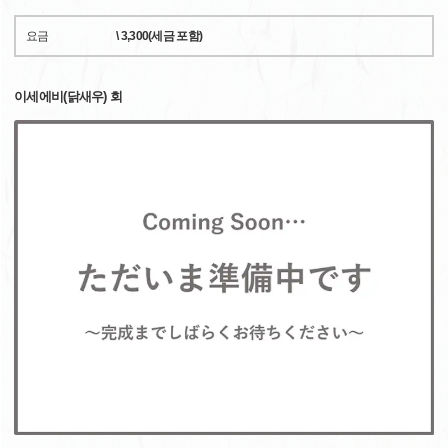
요금
\ 3,300(세금 포함)
이세에비(닭새우) 회