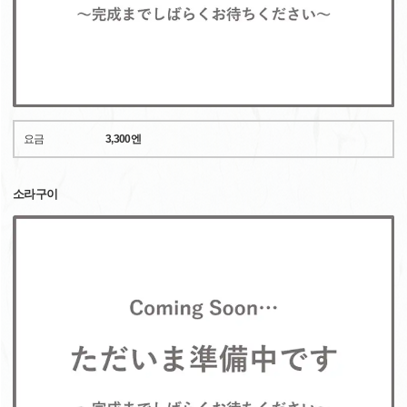
요금
3,300엔
소라구이