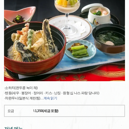
·소하치(완두콩 녹미 채)
·텐동(새우 · 붕장어 · 정어리 · 키스 · 난징 · 원형 십 나스 파랑 당나라)
·챠완무시(일본식 계란찜)
…
계속 읽기
요금
\ 1,350(세금 포함)
저녁 메뉴