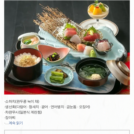
·소하치(완두콩 녹미 채)
·생선회(다랑어 · 청새치 · 광어 · 연어병치 · 금눈돔 · 오징어)
·챠완무시(일본식 계란찜)
·장아찌
·
…
계속 읽기