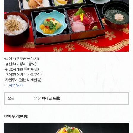
·소하치(완두콩 녹미 채)
·생선회(다랑어 · 광어)
·튀김(자세한 복어 튀김)
·구이(연어병치 산초구이)
·챠완무시(일본식 계란찜)
·
…
계속 읽기
요금
\ 1,550(세금 포함)
야마부키(텐동)