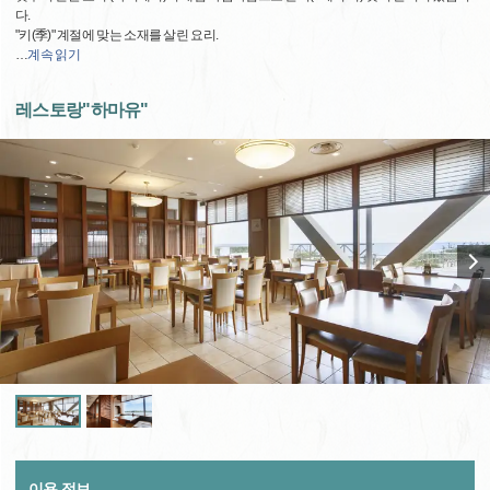
다.
"키(季)" 계절에 맞는 소재를 살린 요리.
…
계속 읽기
레스토랑"하마유"
이용 정보