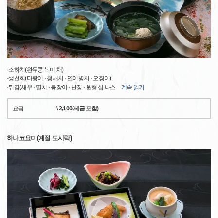
·소하치(완두콩 녹미 채)
·생선회(다랑어 · 청새치 · 연어병치 · 오징어)
·튀김(새우 · 멸치 · 붕장어 · 난징 · 원형 십 나스
…
계속 읽기
요금
\ 2,100(세금 포함)
하나코요미(계절 도시락)