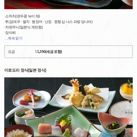
·소하치(완두콩 녹미 채)
·튀김(새우 · 멸치 · 붕장어 · 난징 · 원형 십 나스 파랑 당나라)
·챠완무시(일본식 계란찜)
·장아찌
…
계속 읽기
요금
\ 1,350(세금 포함)
이로도리 정식(일본 정식)