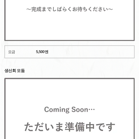
요금
5,500엔
생선회 모둠