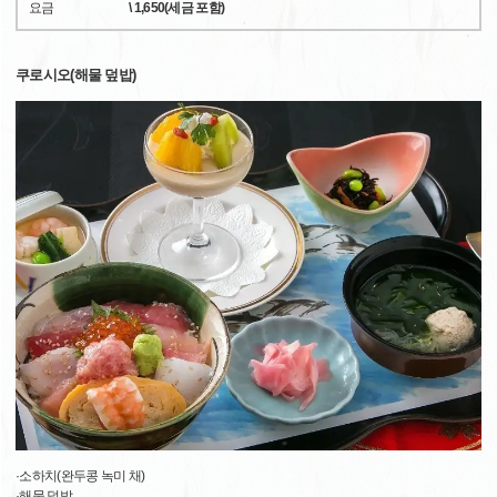
요금
\ 1,650(세금 포함)
쿠로시오(해물 덮밥)
·소하치(완두콩 녹미 채)
·해물 덮밥