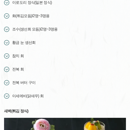
이로도리 정식(일본 정식)
화(튀김모듬)/2명~3명용
조수(생선회 모듬)/2명~3명용
황금 눈 생선회
참치 회
전복 회
전복 버터 구이
이세에비(닭새우) 회
새벽(튀김 정식)