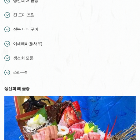
생선회 배 급증
킨 도미 조림
전복 버터 구이
이세에비(닭새우)
생선회 모둠
소라구이
생선회 배 급증