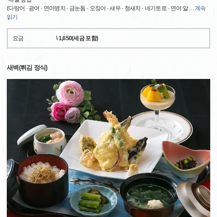
(다랑어 · 광어 · 연어병치 · 금눈돔 · 오징어 · 새우 · 청새치 · 네기토로 · 연어 알
…
계속
읽기
요금
\ 1,650(세금 포함)
새벽(튀김 정식)