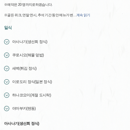
※예약은 20 명까지로하겠습니다.
※골든 위크, 연말 연시, 추석 기간 동안 메뉴가 변
…
계속 읽기
일식
아사나기(생선회 정식)
쿠로시오(해물 덮밥)
새벽(튀김 정식)
이로도리 정식(일본 정식)
하나코요미(계절 도시락)
야마부키(텐동)
아사나기(생선회 정식)