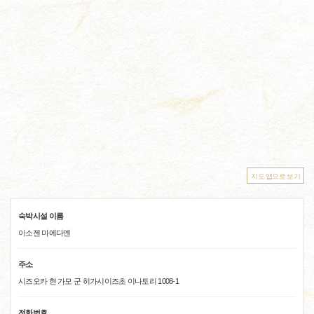
지도 앱으로 보기
숙박시설 이름
이소젠 마에다엔
주소
시즈오카 현 가모 군 히가시이즈초 이나토리 1008-1
전화번호