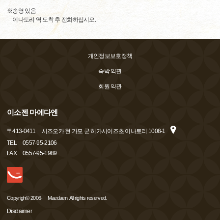
※송영 있음
이나토리 역 도착 후 전화하십시오.
개인정보보호정책
숙박 약관
회원 약관
이소젠 마에다엔
〒
413-0411
시즈오카 현 가모 군 히가시이즈초 이나토리 1008-1
TEL
0557-95-2106
FAX
0557-95-1989
Copyrigh© 2006- Maedaen. All rights reserved.
Disclaimer