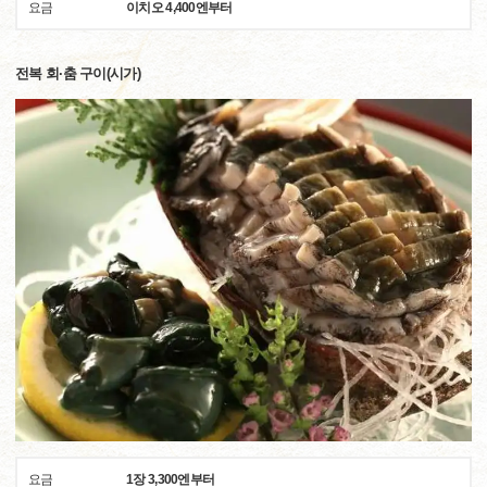
요금
이치오 4,400엔부터
전복 회·춤 구이(시가)
요금
1장 3,300엔부터