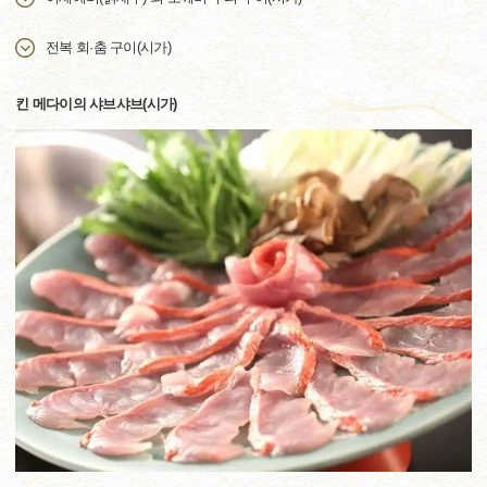
전복 회·춤 구이(시가)
킨 메다이의 샤브샤브(시가)