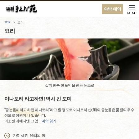
숙박 예약
MENU
TOP
요리
요리
살짝 반숙 한 토막을 만든 폰즈로
이나토리 라고하면! 역시 킨 도미
"금눈돔이라고 하면 이나토리"라고 할 정도로 이나토리 산(産)의 금눈돔은 품질의 우수
성으로 정평이 나 있습니다.
이소젠 마에다엔 그 엄
…
계속 읽기
가이세키 요리의 예