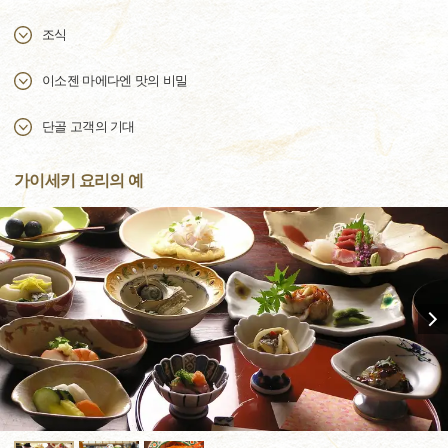
조식
이소젠 마에다엔 맛의 비밀
단골 고객의 기대
가이세키 요리의 예