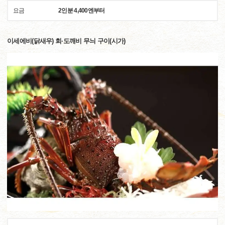
요금
2인분 4,400엔부터
이세에비(닭새우) 회·도깨비 무늬 구이(시가)