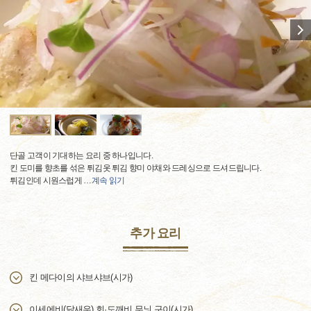
단골 고객이 기대하는 요리 중 하나입니다.
킨 도미를 향초를 섞은 튀김옷 튀김 향미 야채와 드레싱으로 드셔드립니다.
튀김인데 시원스럽게
…
계속 읽기
추가 요리
킨 메다이의 샤브샤브(시가)
이세에비(닭새우) 회·도깨비 무늬 구이(시가)