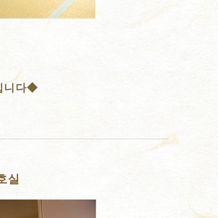
방입니다◆
2호실