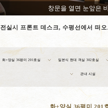
창문을 열면 눈앞은 바
전실시 프론트 데스크, 수평선에서 떠
화+양실 36평미 201호실
일본식 현대 객실 302호실
관내 시설
화+양실 36평미 201