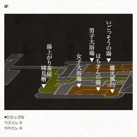
8F
■전망 노천탕
이곳소노 유
하치킨노 유