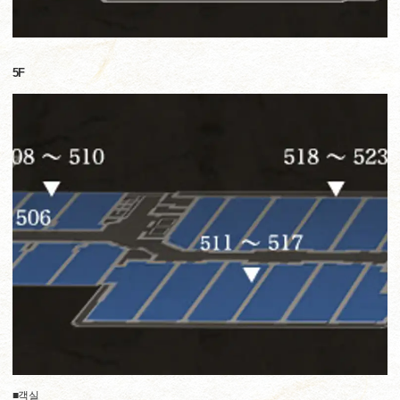
5F
■객실