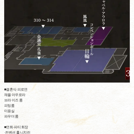
■결혼식·피로연
채플 아우로라
브라 이즈 룸
피팅룸
미용실
파우더 룸
■연회·파티 회장
·컨벤션 홀 니치린