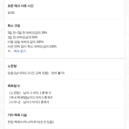
표준 체크 아웃 시간
10:00
취소 규정
3일 전~2일 전:숙박요금의 30%
1일 전:숙박요금의 50%
이용 당일:숙박요금의 100%
사전 연락 없이 취소:숙박요금의 100%
※
…
계속 읽기
노천탕
있음 (남녀와도 (시간 교체 포함) · 전세 불가)
목욕탕 수
［노천탕］ 남자: 1 여자: 1 혼욕: 0
［옥내 목욕탕]남자:1 여자:1 혼욕:0
［사우나] 남자:1 여자:1 혼욕:0
기타 목욕 시설
전망 목욕/사우나/자쿠지(조건 있음)