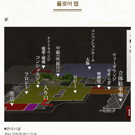
플로어 맵
1F
■관내 시설
로비 프런트 데스크 숍