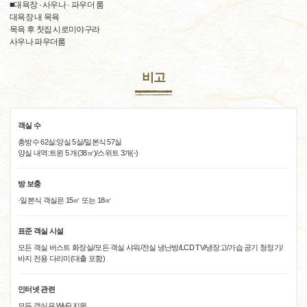
■대욕장 · 사우나 · 파우더 룸
대욕장 내 목욕
목욕 후 찻집 시로미야구라
사우나 파우더룸
비고
객실 수
총방수 62실:양실 5실/일본식 57실
양실 내역:트윈 5 개(38㎡)/스위트 3개(-)
방 보충
·일본식 객실은 15㎡ 또는 18㎡
표준 객실 시설
모든 객실 버스트 화장실/모든 객실 샤워/전실 냉난방/LCD TV/냉장고/가습 공기 청정기/
바지 전용 다리미(대출 포함)
인터넷 관련
모든 객실은 Wi-Fi 지원