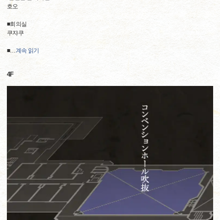
호오
■회의실
쿠쟈쿠
■
…
계속 읽기
4F