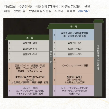
·객실62실 ·수용 344명 ·대연회장 273평미, 기타 중소 7연회장 ·신전
·채플 ·컨벤션 홀 ·전망대욕탕·노천탕 ·사우나 ·목욕 후
…
계속 읽기