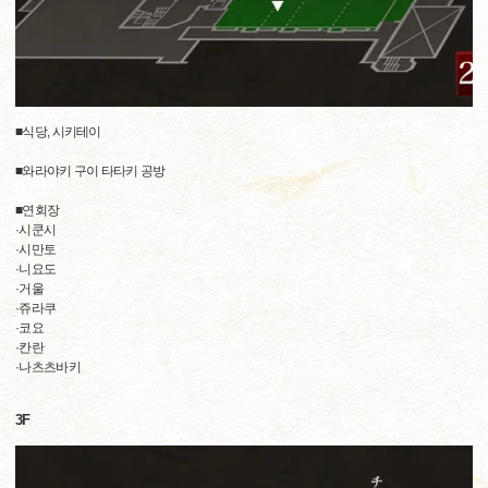
■식당, 시키테이
■와라야키 구이 타타키 공방
■연회장
·시쿤시
·시만토
·니요도
·거울
·쥬라쿠
·코요
·칸란
·나츠츠바키
3F