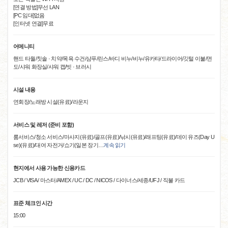
[연결 방법]무선 LAN
[PC 임대]없음
[인터넷 연결]무료
어메니티
핸드 타월/칫솔 · 치약/목욕 수건/샴푸/린스/바디 비누/비누/유카타/드라이어/깃털 이불/면
도/샤워 화장실/샤워 캡/빗 · 브러시
시설 내용
연회장/노래방 시설(유료)/라운지
서비스 및 레저 (준비 포함)
룸서비스/청소 서비스/마사지(유료)/골프(유료)/낚시(유료)/래프팅(유료)/데이 유즈(Day U
se)(유료)/대여 자전거/쇼기(일본 장기
…
계속 읽기
현지에서 사용 가능한 신용카드
JCB / VISA / 마스터/AMEX / UC / DC / NICOS / 다이너스/세종/UFJ / 직불 카드
표준 체크인 시간
15:00