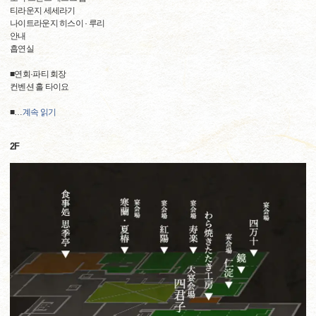
티라운지 세세라기
나이트라운지 히스이 · 루리
안내
흡연실
■연회·파티 회장
컨벤션 홀 타이요
■
…
계속 읽기
2F