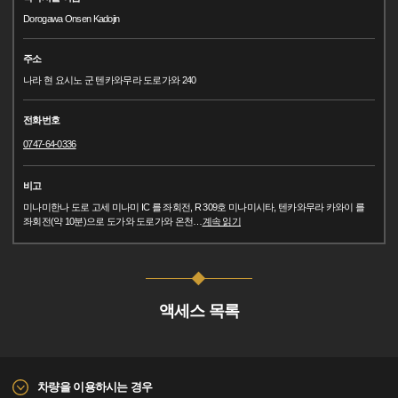
Dorogawa Onsen Kadojin
주소
나라 현 요시노 군 텐카와무라 도로가와 240
전화번호
0747-64-0336
비고
미나미한나 도로 고세 미나미 IC 를 좌회전, R 309호 미나미시타, 텐카와무라 카와이 를
좌회전(약 10분)으로 도가와 도로가와 온천
…
계속 읽기
액세스 목록
차량을 이용하시는 경우