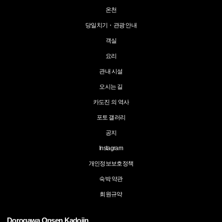
온천
당일치기・관광 안내
객실
요리
관내 시설
오시는 길
카도진 의 역사
포토 갤러리
공지
Instagram
개인정보보호정책
숙박 약관
회원규약
Dorogawa Onsen Kadojin