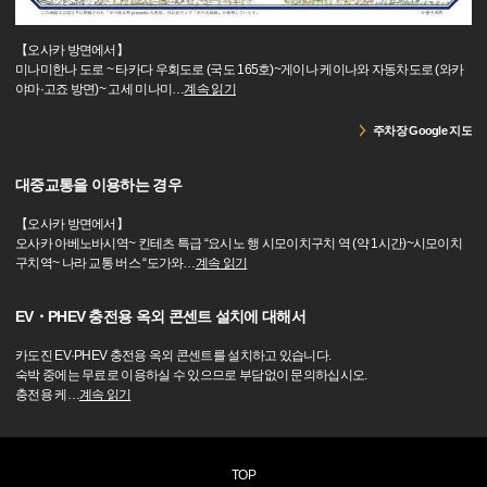
【오사카 방면에서】
미나미한나 도로 ~ 타카다 우회도로 (국도 165호)~게이나 케이나와 자동차도로 (와카
야마·고죠 방면)~ 고세 미나미
…
계속 읽기
주차장 Google 지도
대중교통을 이용하는 경우
【오사카 방면에서】
오사카 아베노바시역~ 킨테츠 특급 “요시노 행 시모이치구치 역 (약 1시간)~시모이치
구치역~ 나라 교통 버스 “도가와
…
계속 읽기
EV・PHEV 충전용 옥외 콘센트 설치에 대해서
카도진 EV·PHEV 충전용 옥외 콘센트를 설치하고 있습니다.
숙박 중에는 무료로 이용하실 수 있으므로 부담없이 문의하십시오.
충전용 케
…
계속 읽기
TOP