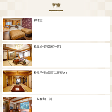
客室
和洋室
桧風呂付特別室(一間)
桧風呂付特別室(二間続き)
一般客室(一例)