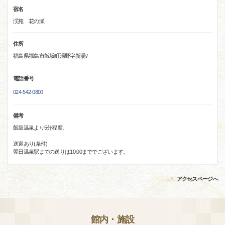
宿名
渓苑 花の瀬
住所
福島県福島市飯坂町湯野字新湯7
電話番号
024-542-0800
備考
飯坂温泉より5分程度。
送迎あり(条件)
翌日温泉駅までの送りは10:00まででございます。
アクセスページへ
館内・施設