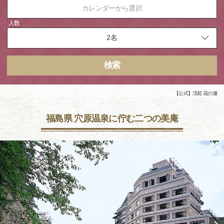
カレンダーから選択
人数
検索
【公式】渓苑 花の瀬
福島県 穴原温泉に佇む二つの美庵