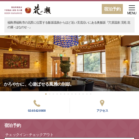
宿泊予約
MENU
福島県福島市の北西に位置する飯坂温泉からほど近い渓流沿いにある奥飯坂『穴原温泉 渓苑 花
の瀬 - はなのせ - 』
かろやかに、心遊ばせる風雅の別邸。
024-542-0800
アクセス
宿泊予約
チェックイン - チェックアウト