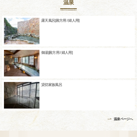
温泉
露天風呂[殿方用 / 婦人用]
御湯[殿方用 / 婦人用]
貸切家族風呂
温泉ページへ