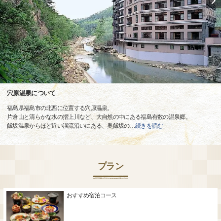
穴原温泉について
福島県福島市の北西に位置する穴原温泉。
片倉山と清らかな水の摺上川など、大自然の中にある福島有数の温泉郷。
飯坂温泉からほど近い渓流沿いにある、奥飯坂の
…
続きを読む
プラン
おすすめ宿泊コース