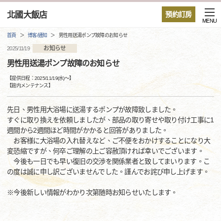
北國大飯店
預約訂房
MENU
首頁
博客/通知
男性用送湯ポンプ故障のお知らせ
お知らせ
2025/11/19
男性用送湯ポンプ故障のお知らせ
【提供日程：
2025/11/19(水)
〜】
【
館内メンテナンス
】
先日、男性用大浴場に送湯するポンプが故障致しました。
すぐに取り換えを依頼しましたが、部品の取り寄せや取り付け工事に1
週間から2週間ほど時間がかかると回答がありました。
お客様に大浴場の入れ替えなど、ご不便をおかけすることになり大
変恐縮ですが、何卒ご理解の上ご容赦頂ければ幸いでございます。
今後も一日でも早い復旧の交渉を関係業者と致してまいります。こ
の度は誠に申し訳ございませんでした。謹んでお詫び申し上げます。
※今後新しい情報がわかり次第随時お知らせいたします。