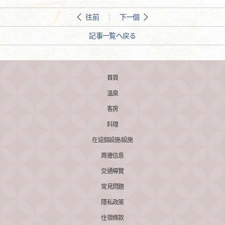
往前
下一個
記事一覧へ戻る
首頁
溫泉
客房
料理
在這個設施/設施
周邊信息
交通導覽
常見問題
隱私政策
住宿條款