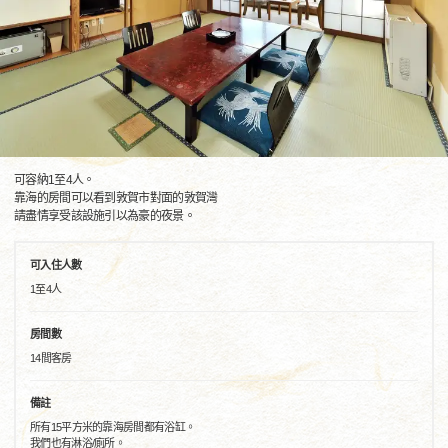
可容納1至4人。
靠海的房間可以看到敦賀市對面的敦賀灣
請盡情享受該設施引以為豪的夜景。
可入住人數
1至4人
房間數
14間客房
備註
所有15平方米的靠海房間都有浴缸。
我們也有淋浴/廁所。