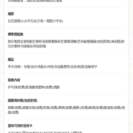
共48間客房：1間西式房間/48間日式客房
補房
日式房間15-22平方米(只有一間房27平米)
標準間設施
部分客房浴室和衛生間/所有房間都裝有空調/電視機/空冰箱/壓褲器(包括貸款)/淋浴間(部
分/計劃年內安裝在所有房間)
備品
手巾/牙刷、牙膏/浴巾/洗髮水/沖洗/沐浴露/肥皂/浴衣/剃須/浴帽/梳子
設施內容
乒乓球(收費)/宴會廳/遊戲角(收費)/酒廊
服務與休閒(包括安排)
按摩(收費)/高爾夫球(收費)/釣魚(收費)/將棋(收費)/圍棋 (收費)/麻將(收費)/健身房(收費)/地
面(收費)
當地可用的信用卡