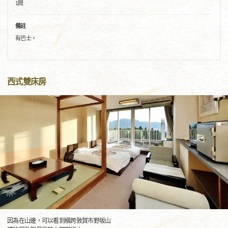
1間
備註
有巴士。
西式雙床房
因為在山邊，可以看到橫跨敦賀市野坂山