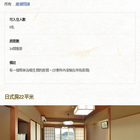
所有
…
繼續閱讀
可入住人數
5名
房間數
14間客房
備註
有一個帶淋浴/衛生間的房間。(計劃年內安裝在所有房間)
日式房22平米