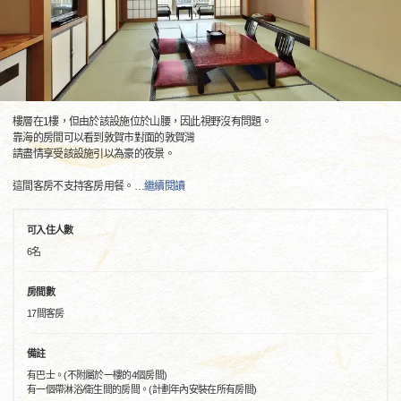
樓層在1樓，但由於該設施位於山腰，因此視野沒有問題。
靠海的房間可以看到敦賀市對面的敦賀灣
請盡情享受該設施引以為豪的夜景。
這間客房不支持客房用餐。
…
繼續閱讀
可入住人數
6名
房間數
17間客房
備註
有巴士。(不附屬於一樓的4個房間)
有一個帶淋浴/衛生間的房間。(計劃年內安裝在所有房間)