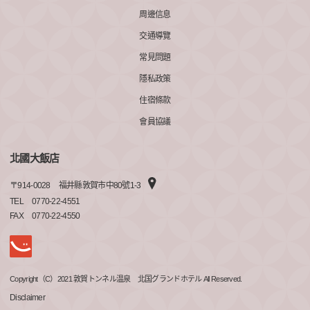
周邊信息
交通導覽
常見問題
隱私政策
住宿條款
會員協議
北國大飯店
〒
914-0028
福井縣敦賀市中80號1-3
TEL
0770-22-4551
FAX
0770-22-4550
Copyright（C）2021 敦賀トンネル温泉 北国グランドホテル All Reserved.
Disclaimer