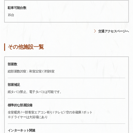
駐車可能台数
15台
交通アクセスページへ
その他施設一覧
部屋数
総部屋数20室：和室12室 / 洋室6室
部屋補足
紙タバコ禁止、電子タバコは可能です。
標準的な部屋設備
全室暖房 / 一部客室エアコン有り / テレビ / 空の冷蔵庫 / ポット
※ドライヤーは大浴場にあり
インターネット関連