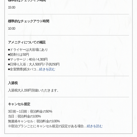
標準的なチェックイン時間
15:00
標準的なチェックアウト時間
10:00
アメニティについての補足
■ドライヤーは大浴場にあり
■髭剃りは50円
■マッサージ：40分 / 4,300円
■日帰り入浴：大人500円 / 子供250円
■全室禁煙(紙タバコ
…
続きを読む
入湯税
入湯税大人150円別途いただきます。
キャンセル規定
3日前～1日前：宿泊料金の50%
当日：宿泊料金の100%
無連絡キャンセル：宿泊料金の100%
※宿泊プランごとにキャンセル規定の設定がある場合
…
続きを読む