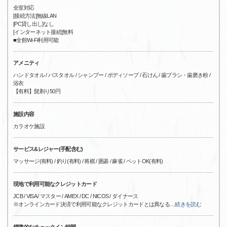
全室対応
[接続方法]無線LAN
[PC貸し出し]なし
[インターネット接続]無料
■全館Wi-Fi利用可能
アメニティ
ハンドタオル / バスタオル / シャンプー / ボディソープ / 石けん / 歯ブラシ・歯磨き粉 /
浴衣
【有料】髭剃り50円
施設内容
カラオケ施設
サービス&レジャー(手配含む)
マッサージ(有料) / 釣り(有料) / 将棋 / 囲碁 / 麻雀 / ペットOK(有料)
現地で利用可能なクレジットカード
JCB / VISA / マスター / AMEX / DC / NICOS / ダイナース
※オンラインカード決済で利用可能なクレジットカードとは異なる
…
続きを読む