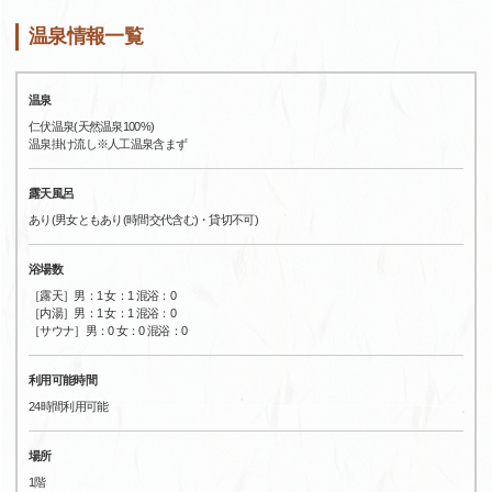
温泉情報一覧
温泉
仁伏温泉(天然温泉100%)
温泉掛け流し※人工温泉含まず
露天風呂
あり(男女ともあり(時間交代含む)・貸切不可)
浴場数
［露天］男：1 女：1 混浴：0
［内湯］男：1 女：1 混浴：0
［サウナ］男：0 女：0 混浴：0
利用可能時間
24時間利用可能
場所
1階