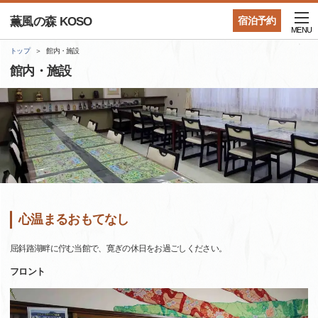
薫風の森 KOSO
宿泊予約
MENU
トップ
館内・施設
館内・施設
心温まるおもてなし
屈斜路湖畔に佇む当館で、寛ぎの休日をお過ごしください。
フロント