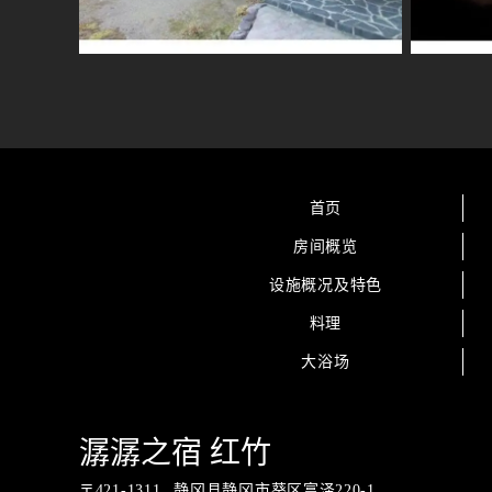
首页
房间概览
设施概况及特色
料理
大浴场
潺潺之宿 红竹
〒
421-1311
静冈县静冈市葵区富泽220-1