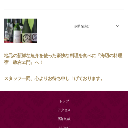
説明を読む
地元の新鮮な魚介を使った豪快な料理を食べに『海辺の料理
宿 政右ヱ門』へ！
スタッフ一同、心よりお待ち申し上げております。
トップ
アクセス
宿泊約款
はじめに