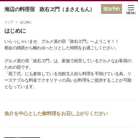
海辺の料理宿 政右ヱ門（まさえもん）
宿泊予約
MENU
トップ
はじめに
はじめに
いらっしゃいませ、グルメ派の宿『政右ヱ門』へようこそ！！
都会の雑踏から離れゆったりとした時間をお過ごしください。
グルメ派の宿「政右ヱ門」は、家族で経営しているグルメなお客様の
ための宿です。
「庖丁式」にも参加している当館主人自ら料理を手掛けている為、リ
ーズナブルな料金でクオリティの高いお料理をご提供することが可能
となっています。
魚介を中心とした御料理をお召し上がりください