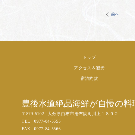
前へ
トップ
アクセス＆観光
宿泊約款
豊後水道絶品海鮮が自慢の料
〒
879-5102
大分県由布市湯布院町川上１８９２
TEL
0977-84-5555
FAX
0977-84-5566