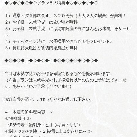
◆◇◆◇◆◇◆◇プラン５大特典◆◇◆◇◆◇◆◇
１）通常：夕食部屋食４，３２０円分（大人２人の場合）が無料！
２）お子様（未就学児）は添い寝が無料
３）お子様（未就学児）には湯布院産の白ごはんとお味噌汁をサービ
ス
４）チェックイン時に、お子様用のおもちゃをプレゼント♪
５）貸切露天風呂と貸切内湯風呂が無料
◆◇◆◇◆◇◆◇◆◇◆◇◆◇◆◇◆◇◆◇◆◇◆
当日は未就学児のお子様を確認できるものを提示願います。
（※当プランは未就学児のお子様連れ以外の方のご予約はできませ
ん。あらかじめご了承くださいませ）
海鮮自慢の宿で、ごゆっくりとお過ごし下さい。
～ 木蓮海鮮料理内容 ～
≪ 海鮮盛り ≫
伊勢海老・鮑刺身・ヒオウギ貝・サザエ
≪ 関アジのお刺身～２名様以上は姿造りに～ ≫