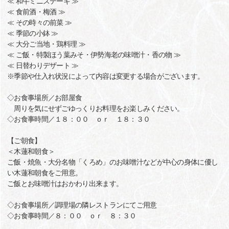
≪ 和牛ミニステーキ ≫
≪ 食前酒・梅酒 ≫
≪ その時々の前菜 ≫
≪ 季節の小鉢 ≫
≪ 大分ご当地・鶏料理 ≫
≪ ご飯・特製ほう葉みそ・伊勢海老の味噌汁・香の物 ≫
≪ 日替わりデザート ≫
※季節や仕入れ状況によって内容は変更する場合がございます。
◇お食事場所／お部屋食
周りを気にせずごゆっくりお料理をお楽しみください。
◇お食事時間／１８：００ ｏｒ １８：３０
【ご朝食】
＜木蓮和朝食＞
ご飯・焼魚・大分名物「くろめ」のお味噌汁などが中心の身体に優し
い木蓮和朝食をご用意。
ご飯とお味噌汁はおかわり出来ます。
◇お食事場所／調理場の隣レストランにてご用意
◇お食事時間／８：００ ｏｒ ８：３０