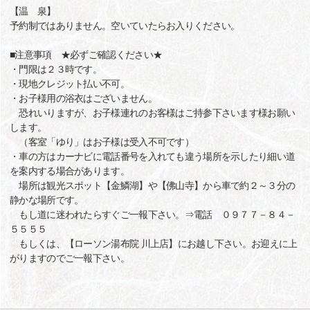
【温 泉】
予約制ではありません。空いていたらお入りください。
■注意事項 ★必ずご確認ください★
・門限は２３時です。
・現地クレジット払い不可。
・お子様用の浴衣はございません。
恐れいりますが、お子様連れのお客様はご持参下さいます様お願い
します。
（客室「ゆり」はお子様は受入不可です）
・車の方はカーナビに電話番号を入れても違う場所を示したり細い道
を案内する場合があります。
場所は観光スポット【金鱗湖】や【佛山寺】から車で約２～３分の
静かな場所です。
もし道に迷われたらすぐご一報下さい。⇒電話 ０９７７－８４－
５５５５
もしくは、【ローソン湯布院 川上店】にお越し下さい。お迎えに上
がりますのでご一報下さい。