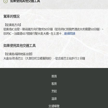
如果使用其他交通工具
駕車的情況
【從廣島方向】
從廣島IC出發，朝岩國方向行駛約50分鐘（從玖珂IC到我們酒店大約需要50分鐘）~
玖珂IC ~ 沿國道437號線行駛大島大橋~ 在土居十
…
繼續閱讀
如果使用其他交通工具
【從廣島/福岡地區出發】
大畠站-防長巴士（久賀往町立橘醫院前） - 從古城巴士站步行 2 分鐘
首頁
客房
烹飪
溫泉
交通導覽