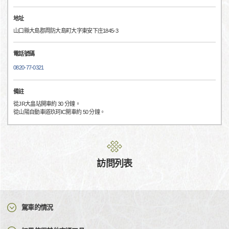
地址
山口縣大島郡周防大島町大字東安下庄1845-3
電話號碼
0820-77-0321
備註
從JR大畠站開車約 30 分鐘。
從山陽自動車道玖珂IC開車約 50 分鐘。
訪問列表
駕車的情況