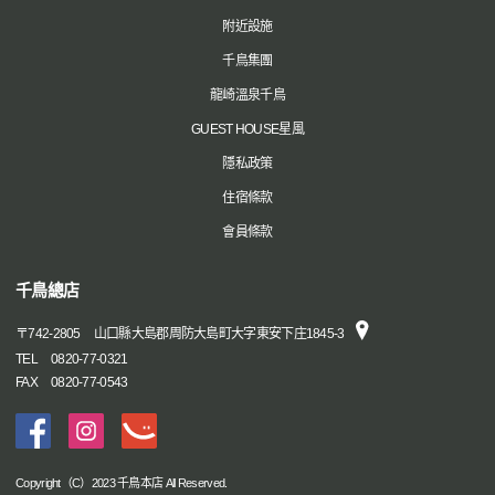
附近設施
千鳥集團
龍崎溫泉千鳥
GUEST HOUSE星風
隱私政策
住宿條款
會員條款
千鳥總店
〒
742-2805
山口縣大島郡周防大島町大字東安下庄1845-3
TEL
0820-77-0321
FAX
0820-77-0543
Copyright（C）2023 千鳥本店 All Reserved.