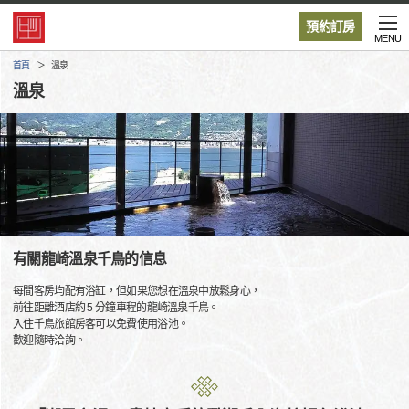
預約訂房
MENU
首頁
溫泉
溫泉
有關龍崎溫泉千鳥的信息
每間客房均配有浴缸，但如果您想在溫泉中放鬆身心，
前往距離酒店約 5 分鐘車程的龍崎溫泉千鳥。
入住千鳥旅館房客可以免費使用浴池。
歡迎隨時洽詢。