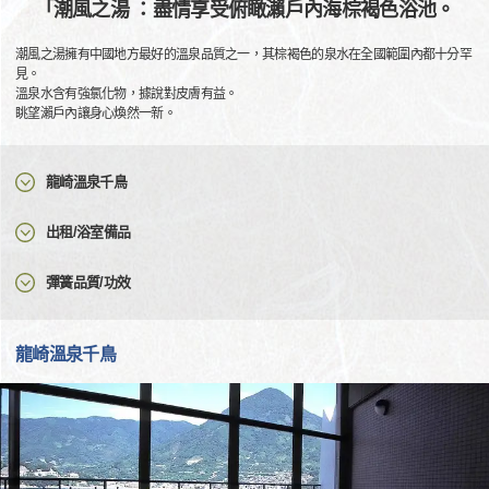
「潮風之湯 ：盡情享受俯瞰瀨戶內海棕褐色浴池。
潮風之湯擁有中國地方最好的溫泉品質之一，其棕褐色的泉水在全國範圍內都十分罕
見。
溫泉水含有強氯化物，據說對皮膚有益。
眺望瀨戶內讓身心煥然一新。
龍崎溫泉千鳥
出租/浴室備品
彈簧品質/功效
龍崎溫泉千鳥