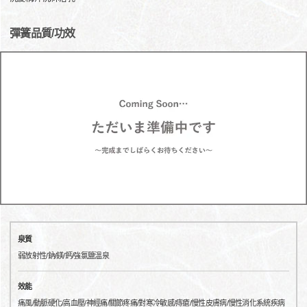
彈簧品質/功效
泉質
弱放射性/鈉/鎂/鈣/強氯鹽溫泉
效能
痛風/動脈硬化/高血壓/神經痛/關節疼痛/對寒冷敏感/痔瘡/慢性皮膚病/慢性消化系統疾病