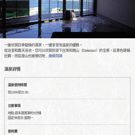
一邊欣賞四季變換的風景，一邊享受泡溫泉的優雅。
從浴室和露天浴池，您可以欣賞到安下庄灣和嵩山（Dakesan）的全景，這景色堪稱
壯觀，而這座山也被親切地
…
繼續閱讀
溫泉詳情
溫泉使用時間
從10:00至21:00
注意事項
地點:距本館駕車約5分鐘
固定休息日:星期一
使用費