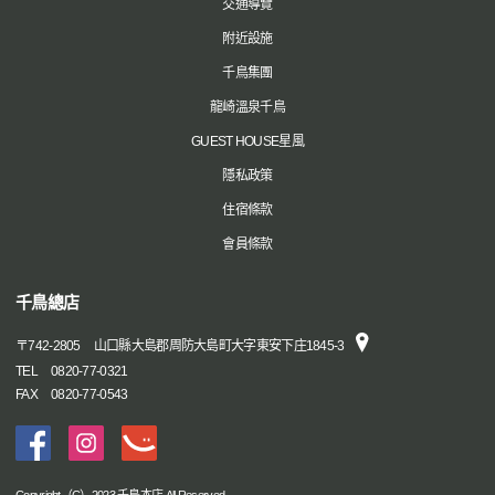
交通導覽
附近設施
千鳥集團
龍崎溫泉千鳥
GUEST HOUSE星風
隱私政策
住宿條款
會員條款
千鳥總店
〒
742-2805
山口縣大島郡周防大島町大字東安下庄1845-3
TEL
0820-77-0321
FAX
0820-77-0543