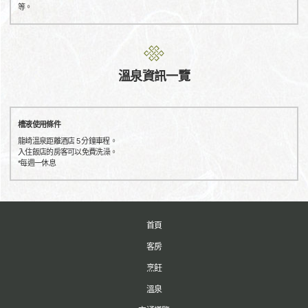
等。
溫泉資訊一覽
槽液使用條件
龍崎溫泉距離酒店 5 分鐘車程。
入住飯店的房客可以免費洗澡。
*每週一休息
首頁
客房
烹飪
溫泉