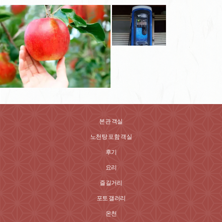
본관 객실
노천탕 포함 객실
후기
요리
즐길거리
포토 갤러리
온천