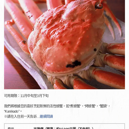
可用期限：11月中旬至3月下旬
我們將根據您的喜好烹飪新鮮的活性螃蟹，如“煮螃蟹”，“烤螃蟹”，“蟹鍋”，
“Kanikado”。
※請在入住前一天告訴
…
繼續閱讀