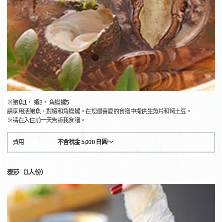
※鮑魚1， 蝦3， 角蠑螺5
請享用活鮑魚、對蝦和角蠑螺。在您最喜愛的食譜中提供生魚片和烤土豆。
※請在入住前一天告訴我食譜。
費用
不含稅金 5,000 日圓～
泰莎（1人份）