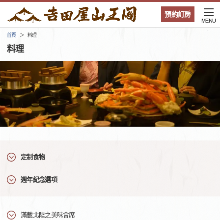
預約訂房
MENU
首頁
料理
料理
定制食物
週年紀念選項
滿載北陸之美味會席