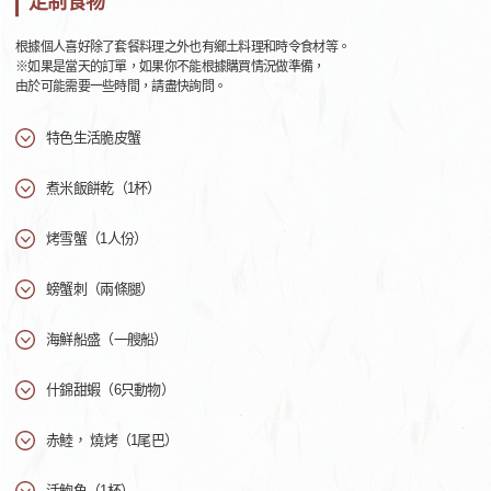
定制食物
根據個人喜好除了套餐料理之外也有鄉土料理和時令食材等。
※如果是當天的訂單，如果你不能根據購買情況做準備，
由於可能需要一些時間，請盡快詢問。
特色生活脆皮蟹
煮米飯餅乾（1杯）
烤雪蟹（1人份）
螃蟹刺（兩條腿）
海鮮船盛（一艘船）
什錦甜蝦（6只動物）
赤鯥， 燒烤（1尾巴）
活鮑魚（1杯）