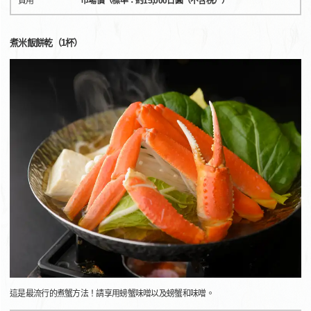
費用
市場價（標準：約15,000日圓（不含稅））
煮米飯餅乾（1杯）
這是最流行的煮蟹方法！請享用螃蟹味噌以及螃蟹和味噌。