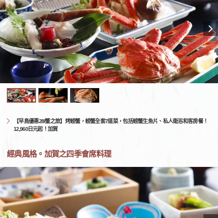
【早鳥優惠28/蟹之旅】烤螃蟹，螃蟹全套7道菜，包括螃蟹生魚片、私人衛浴和客房餐！
12,960日元起！加賀
經典風格。加賀之四季會席料理