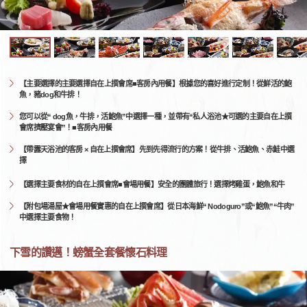
【主要選擇的主要選擇自在上撰會席■客房內用餐】根據您的喜好進行定制！從鮮活的鮑
魚，豬dog和牛排！
您可以從“ dog魚，牛排，活鮑魚”中選擇一種，並帶有“私人浴池★可選的主要自在上撰
會席擠壓宴會”！■客房內用餐
【帶露天浴池的客房 × 自在上撰會席】先到先得流行的方案！從牛排、活鮑魚、赤鮭中選
擇
【選擇主要食材的自在上撰會席■會場用餐】安全的團體旅行！選擇烤雞蛋，鮑魚和牛
【附包場湯屋★會場用餐實惠的自在上撰會席】從日本海鮮“ Nodoguro”或“鮑魚”“牛肉”
中選擇主要食物！
下雪的讚邁！螃蟹全套餐懷石料理