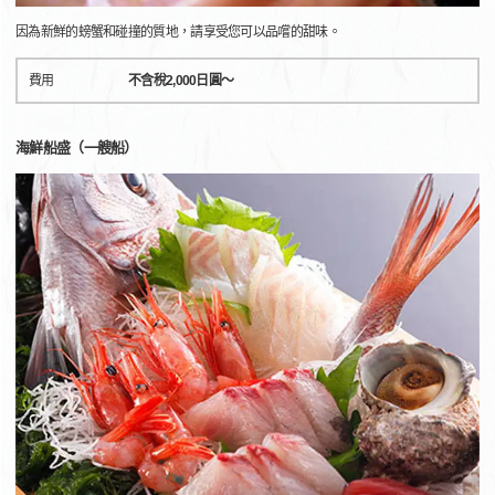
因為新鮮的螃蟹和碰撞的質地，請享受您可以品嚐的甜味。
費用
不含稅2,000日圓～
海鮮船盛（一艘船）