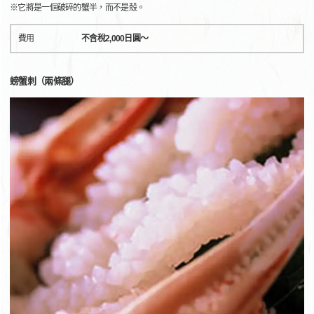
※它將是一個破碎的蟹半，而不是殼。
費用
不含稅2,000日圓～
螃蟹刺（兩條腿）