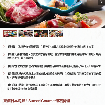
【團體】【包括全友暢飲優惠】在經典的“加賀之四季會席料理”★溫泉派對！方案
【帶露天浴池的客房 × 加賀之四季會席料理】在您夢想的房間裡享用經典懷石料理。最高
優惠13,000日圓！加賀縣
【加賀之四季會席料理■會場用餐】將餐廳定為標準套餐最多可優惠4,000日元！品嚐四季
【帶露天浴池的客房/基本方案■加賀之四季會席料理】在松風庵和 ｢彩｣享受稍有不同的假
期。標準的季節性四季美食
【提前預訂特權！附包場湯屋★加賀之四季會席料理】盡快，數量有限！最大4，000日元
拉！歡送派對美食■會場用餐
充滿日本海鮮！Sumori Gourmet懷石料理