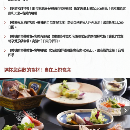
【提前預訂特權！附包場湯屋★美味的包裝美食】限定數量上限為2,000日元！也推薦給家
庭和夫妻■客房內用餐
【帶露天浴池的客房 ×美味的全包懷石料理】享受自己的私人戶外浴池！最高折扣14,000
日圓。
【美味的包裝美食■客房內用餐】旅館最好的部分就是在自己的房間裡吃飯！讓我們放鬆
地享受頂級套餐。高達2千日元的折扣。
【美味的包裝美食■會場用餐】它留給廚師長和節省高達4000日元，最高級的套餐！品嚐
四季
選擇您喜歡的食材！自在上撰會席