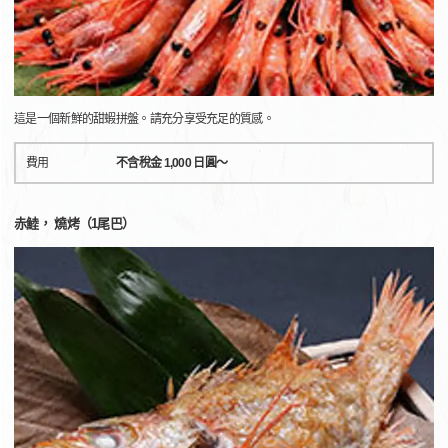
這是一個新鮮的甜蝦拼盤。請充分享受充足的質感。
費用
不含稅金 1,000 日圓～
赤鯥， 燒烤（1尾巴）