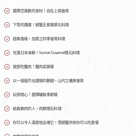
選擇您喜歡的食材！自在上撰會席
下雪的讚邁！螃蟹全套餐懷石料理
經典風格。加賀之四季會席料理
充滿日本海鮮！Sumori Gourmet懷石料理
我想吃蟹肉！蟹肉菜餚餐
以一個值作出謹慎的數額。山代之纖美會席
玩得開心！選擇罐裝季節餐
給喜歡肉的人。肉類懷石料理
你可以令人滿意地品嚐它。雪螃蟹所有你可以吃套餐