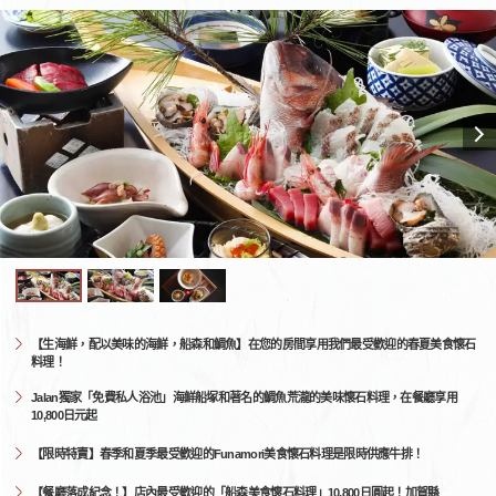
【生海鮮，配以美味的海鮮，船森和鯛魚】在您的房間享用我們最受歡迎的春夏美食懷石
料理！
Jalan獨家「免費私人浴池」海鮮船塚和著名的鯛魚荒瀧的美味懷石料理，在餐廳享用
10,800日元起
【限時特賣】春季和夏季最受歡迎的Funamori美食懷石料理是限時供應牛排！
【餐廳落成紀念！】店內最受歡迎的「船森美食懷石料理」10,800日圓起！加賀縣