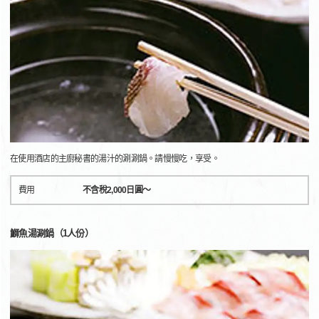
在使用酒店的主廚秘書的湯汁的涮涮鍋。請慢慢吃，享受。
費用
不含稅2,000日圓～
鰤魚湯涮鍋（1人份）