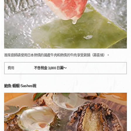
首席廚師請使用日本熱情的國產牛肉和熱情的牛肉享受涮鍋（壽喜燒）。
費用
不含稅金 3,000 日圓～
鮑魚·蝦蝦·Sashes碗