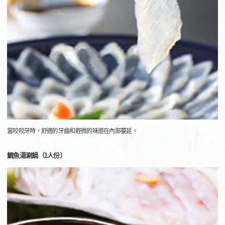
當咬咬牙時，舒適的牙齒和輕微的味道在內部蔓延。
鯛魚湯涮鍋（1人份）