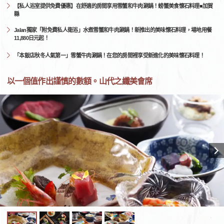
【私人浴室提供免費優惠】在舒適的房間享用雪蟹和牛肉涮鍋！螃蟹美食懷石料理■加賀
縣
Jalan獨家「附免費私人衛浴」水煮雪蟹和牛肉涮鍋！新推出的美味懷石料理，場地用餐
11,880日元起！
「本飯店秋冬人氣第一」雪蟹牛肉涮鍋！在您的房間裡享受新進化的美味懷石料理！
以一個值作出謹慎的數額。山代之纖美會席