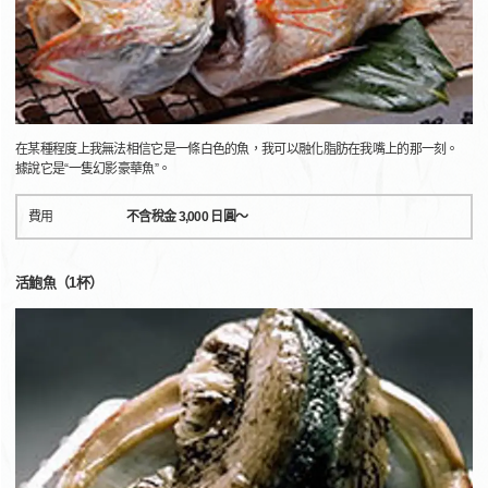
在某種程度上我無法相信它是一條白色的魚，我可以融化脂肪在我嘴上的那一刻。
據說它是“一隻幻影豪華魚”。
費用
不含稅金 3,000 日圓～
活鮑魚（1杯）