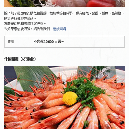
除了加了帶頭尾的鯛魚和甜蝦，根據季節和時勢，還有細魚、榮螺、鱸魚、高體鰤、
鮪魚等各種經典菜品。
為慶祝活動和團體旅客推薦。
※如果您想要海鮮，請告訴我們
…
繼續閱讀
費用
不含稅 10,000 日圓～
什錦甜蝦（6只動物）