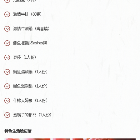
激情牛排（80克）
激情牛涮鍋（壽喜燒）
鮑魚·蝦蝦·Sashes碗
泰莎（1人份）
鯛魚湯涮鍋（1人份）
鰤魚湯涮鍋（1人份）
什錦天婦羅（1人份）
煮鴨子的部門（1人份）
特色生活脆皮蟹