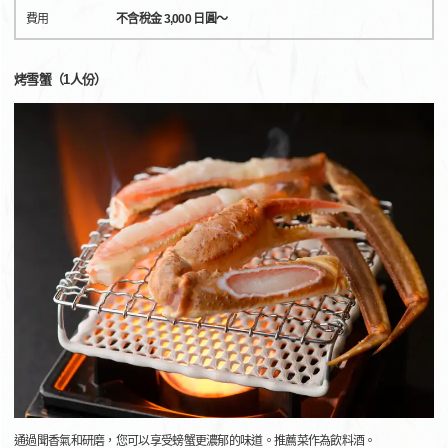
費用
不含稅金 3,000 日圓～
烤雪蟹（1人份）
通過聞香氣和研磨，您可以享受螃蟹更濃郁的味道。推薦菜作為飲料酒。