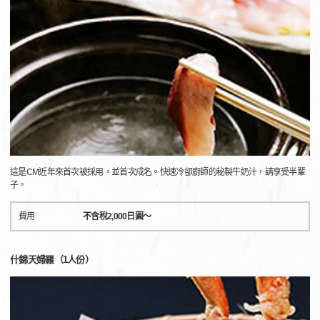
這是CM近年來首次被採用，並首次成名。快速冷卻廚師的秘製牛奶汁，請享受半輩
子。
費用
不含稅2,000日圓～
什錦天婦羅（1人份）