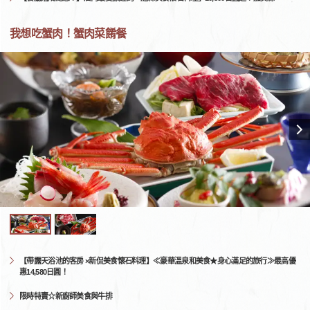
我想吃蟹肉！蟹肉菜餚餐
【帶露天浴池的客房 ×新侃美食懷石料理】≪豪華溫泉和美食★身心滿足的旅行≫最高優
惠14,580日圓！
限時特賣☆新廚師美食與牛排