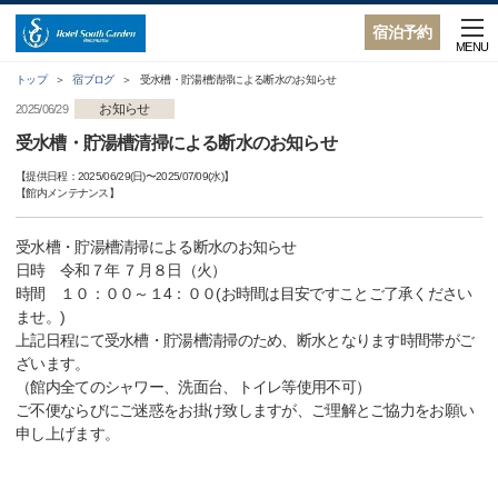
宿泊予約
MENU
トップ
宿ブログ
受水槽・貯湯槽清掃による断水のお知らせ
お知らせ
2025/06/29
受水槽・貯湯槽清掃による断水のお知らせ
【提供日程：
2025/06/29(日)
〜
2025/07/09(水)
】
【
館内メンテナンス
】
受水槽・貯湯槽清掃による断水のお知らせ
日時 令和７年 ７月８日（火）
時間 １０：００～１4：００(お時間は目安ですことご了承ください
ませ。)
上記日程にて受水槽・貯湯槽清掃のため、断水となります時間帯がご
ざいます。
（館内全てのシャワー、洗面台、トイレ等使用不可）
ご不便ならびにご迷惑をお掛け致しますが、ご理解とご協力をお願い
申し上げます。