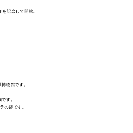
周年を記念して開館。
系博物館です。
。
園です。
のムラの跡です。