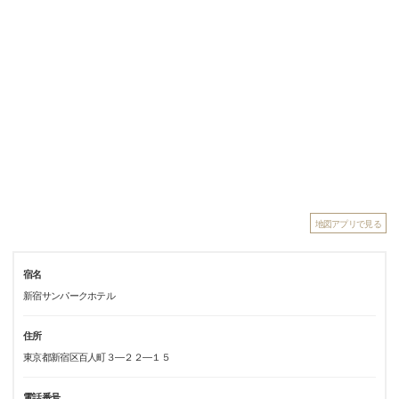
地図アプリで見る
宿名
新宿サンパークホテル
住所
東京都新宿区百人町３―２２―１５
電話番号