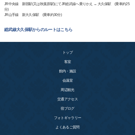
JR中央線 新宿駅(又は秋葉原駅)にてJR総武線へ乗りかえ → 大久保駅 (乗車約25
分)
JR山手線 新大久保駅 (乗車約30分)
総武線大久保駅からのルートはこちら
トップ
客室
館内・施設
会議室
周辺観光
交通アクセス
宿ブログ
フォトギャラリー
よくあるご質問