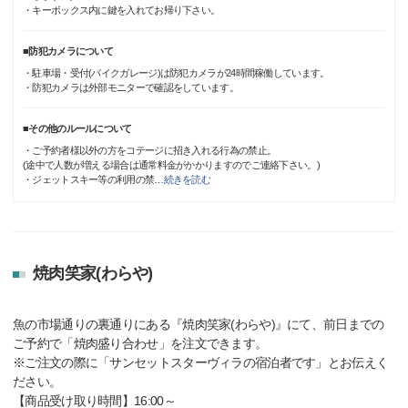
・キーボックス内に鍵を入れてお帰り下さい。
■防犯カメラについて
・駐車場・受付(バイクガレージ)は防犯カメラが24時間稼働しています。
・防犯カメラは外部モニターで確認をしています。
■その他のルールについて
・ご予約者様以外の方をコテージに招き入れる行為の禁止。
(途中で人数が増える場合は通常料金がかかりますのでご連絡下さい。)
・ジェットスキー等の利用の禁
…
続きを読む
焼肉笑家(わらや)
魚の市場通りの裏通りにある『焼肉笑家(わらや)』にて、前日までの
ご予約で「焼肉盛り合わせ」を注文できます。
※ご注文の際に「サンセットスターヴィラの宿泊者です」とお伝えく
ださい。
【商品受け取り時間】16:00～