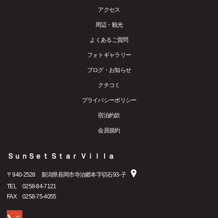
アクセス
周辺・観光
よくあるご質問
フォトギャラリー
ブログ・お知らせ
クチコミ
プライバシーポリシー
宿泊約款
会員規約
ＳｕｎＳｅｔ Ｓｔａｒ Ｖｉｌｌａ
〒
940-2528
新潟県長岡市寺泊郷本字切石93-子
TEL
0258-84-7121
FAX
0258-75-4055