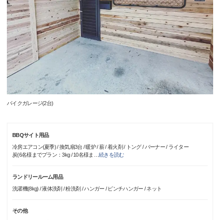
バイクガレージ(2台)
BBQサイト用品
冷房エアコン(夏季) / 換気扇3台 / 暖炉 / 薪 / 着火剤 / トング / バーナー / ライター
炭(6名様までプラン：3kg / 10名様ま
…
続きを読む
ランドリールーム用品
洗濯機(8kg) / 液体洗剤 / 粉洗剤 / ハンガー / ピンチハンガー / ネット
その他