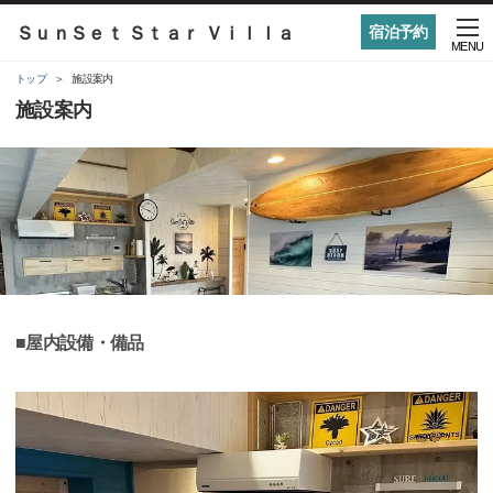
ＳｕｎＳｅｔ Ｓｔａｒ Ｖｉｌｌａ
宿泊予約
MENU
トップ
施設案内
施設案内
■屋内設備・備品