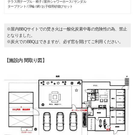
テラス用テーブル・椅子 / 屋外シャワーホース / サンダル
タープテント / 浮輪 / 網 / お子様用砂遊びセット
※屋内BBQサイトでの焚き火は一酸化炭素中毒の危険性の為、禁止
となりました。
※炭火でのBBQはできますが、必ず窓を開けてご利用ください。
【施設内 間取り図】