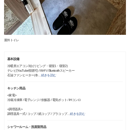
屋外トイレ
基本設備
冷暖房エアコン3台(リビング・寝室1・寝室2)
テレビ(YouTube視聴可) / Wi-Fi / Bluetoothスピーカー
石油ファンヒーター(冬
…
続きを読む
キッチン用品
<家電>
冷蔵冷凍庫 / 電子レンジ / 炊飯器 / 電気ポット / IHコンロ
<調理器具>
調理器具一式 / コップ / 紙コップ / プラコップ
…
続きを読む
シャワールーム・洗面室用品