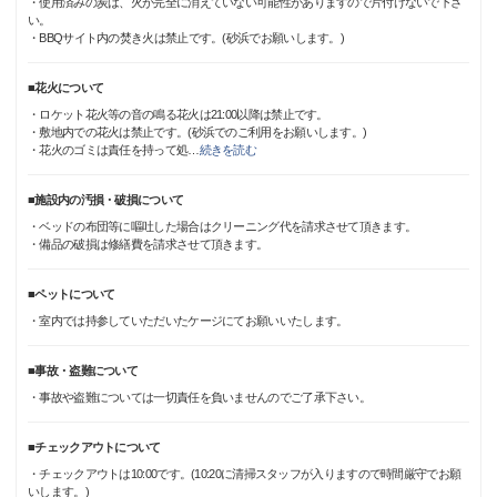
・使用済みの炭は、火が完全に消えていない可能性がありますので片付けないで下さ
い。
・BBQサイト内の焚き火は禁止です。(砂浜でお願いします。)
■花火について
・ロケット花火等の音の鳴る花火は21:00以降は禁止です。
・敷地内での花火は禁止です。(砂浜でのご利用をお願いします。)
・花火のゴミは責任を持って処
…
続きを読む
■施設内の汚損・破損について
・ベッドの布団等に嘔吐した場合はクリーニング代を請求させて頂きます。
・備品の破損は修繕費を請求させて頂きます。
■ペットについて
・室内では持参していただいたケージにてお願いいたします。
■事故・盗難について
・事故や盗難については一切責任を負いませんのでご了承下さい。
■チェックアウトについて
・チェックアウトは10:00です。(10:20に清掃スタッフが入りますので時間厳守でお願
いします。)